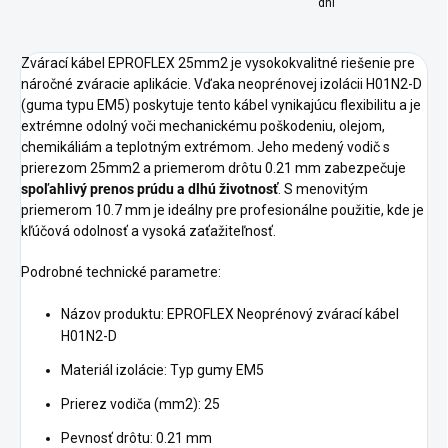
dní
Zvárací kábel EPROFLEX 25mm2 je vysokokvalitné riešenie pre
náročné zváracie aplikácie. Vďaka neoprénovej izolácii H01N2-D
(guma typu EM5) poskytuje tento kábel vynikajúcu flexibilitu a je
extrémne odolný voči mechanickému poškodeniu, olejom,
chemikáliám a teplotným extrémom. Jeho medený vodič s
prierezom 25mm2 a priemerom drôtu 0.21 mm zabezpečuje
spoľahlivý prenos prúdu a dlhú životnosť
. S menovitým
priemerom 10.7 mm je ideálny pre profesionálne použitie, kde je
kľúčová odolnosť a vysoká zaťažiteľnosť.
Podrobné technické parametre:
Názov produktu: EPROFLEX Neoprénový zvárací kábel
H01N2-D
Materiál izolácie: Typ gumy EM5
Prierez vodiča (mm2): 25
Pevnosť drôtu: 0.21 mm