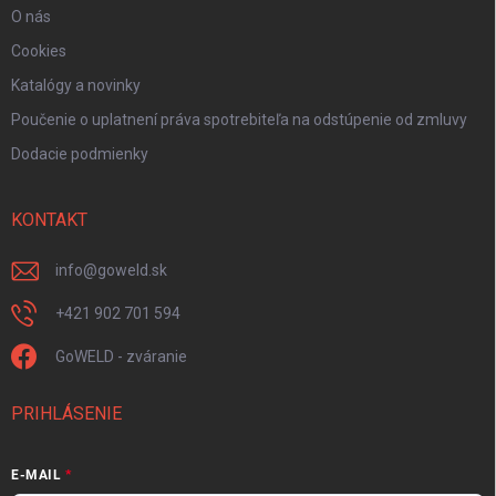
O nás
Cookies
Katalógy a novinky
Poučenie o uplatnení práva spotrebiteľa na odstúpenie od zmluvy
Dodacie podmienky
KONTAKT
info
@
goweld.sk
+421 902 701 594
GoWELD - zváranie
PRIHLÁSENIE
E-MAIL