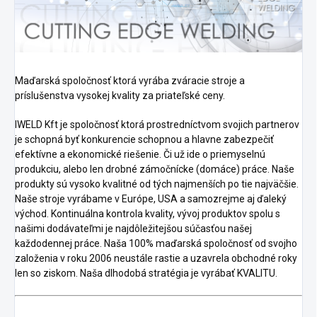
Maďarská spoločnosť ktorá vyrába zváracie stroje a
príslušenstva vysokej kvality za priateľské ceny.
IWELD Kft je spoločnosť ktorá prostredníctvom svojich partnerov
je schopná byť konkurencie schopnou a hlavne zabezpečiť
efektívne a ekonomické riešenie. Či už ide o priemyselnú
produkciu, alebo len drobné zámočnícke (domáce) práce. Naše
produkty sú vysoko kvalitné od tých najmenších po tie najväčšie.
Naše stroje vyrábame v Európe, USA a samozrejme aj ďaleký
východ.
Kontinuálna kontrola kvality, vývoj produktov spolu s
našimi dodávateľmi je najdôležitejšou súčasťou našej
každodennej práce.
Naša 100% maďarská spoločnosť od svojho
založenia v roku 2006 neustále rastie a uzavrela obchodné roky
len so ziskom.
Naša dlhodobá stratégia je vyrábať KVALITU.