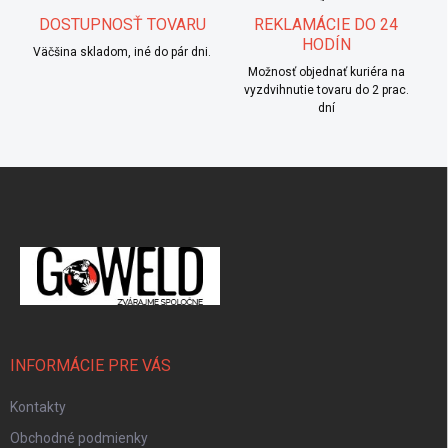
DOSTUPNOSŤ TOVARU
REKLAMÁCIE DO 24
HODÍN
Väčšina skladom, iné do pár dni.
Možnosť objednať kuriéra na
vyzdvihnutie tovaru do 2 prac.
dní
Zápätie
INFORMÁCIE PRE VÁS
Kontakty
Obchodné podmienky