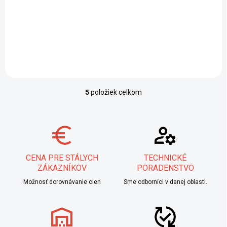
Ručná kefa s celoplastovou
rukoväťou, osadená hladkým
oceľovým drôtom s
priemerom 0,30 mm.
5
položiek celkom
Ovládacie prvky výpisu
CENA PRE STÁLYCH
TECHNICKÉ
ZÁKAZNÍKOV
PORADENSTVO
Možnosť dorovnávanie cien
Sme odborníci v danej oblasti.