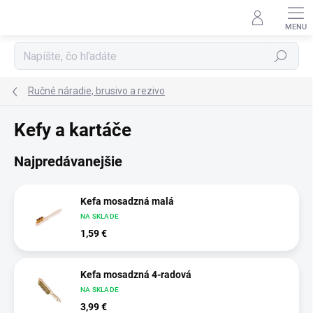
Prejsť na obsah
Hľadať
Ručné náradie, brusivo a rezivo
Kefy a kartáče
Najpredávanejšie
Kefa mosadzná malá
NA SKLADE
1,59 €
Kefa mosadzná 4-radová
NA SKLADE
3,99 €