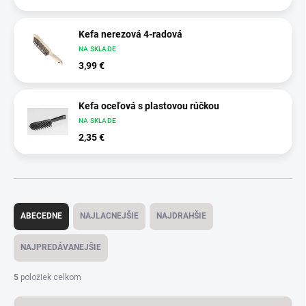
Kefa nerezová 4-radová
NA SKLADE
3,99 €
Kefa oceľová s plastovou rúčkou
NA SKLADE
2,35 €
Radenie produktov
ABECEDNE
NAJLACNEJŠIE
NAJDRAHŠIE
NAJPREDÁVANEJŠIE
5
položiek celkom