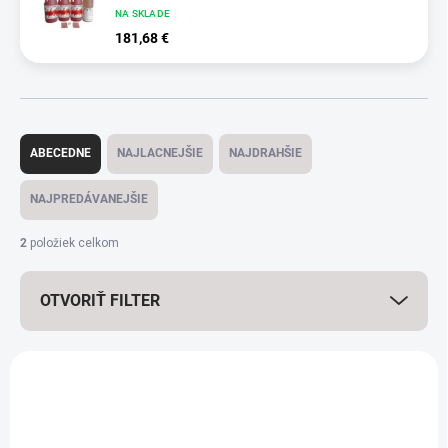
NA SKLADE
181,68 €
Radenie produktov
ABECEDNE
NAJLACNEJŠIE
NAJDRAHŠIE
NAJPREDÁVANEJŠIE
2
položiek celkom
OTVORIŤ FILTER
Výpis produktov
VIAC ZA MENEJ
VIAC ZA MENEJ