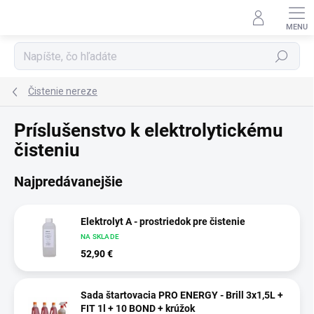
Prejsť na obsah
Hľadať
Čistenie nereze
Príslušenstvo k elektrolytickému
čisteniu
Najpredávanejšie
Elektrolyt A - prostriedok pre čistenie
NA SKLADE
52,90 €
Sada štartovacia PRO ENERGY - Brill 3x1,5L +
FIT 1l + 10 BOND + krúžok