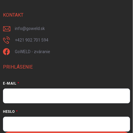
KONTAKT
info
@
goweld.sk
+421 902 701 594
GoWELD - zváranie
PRIHLÁSENIE
E-MAIL
HESLO