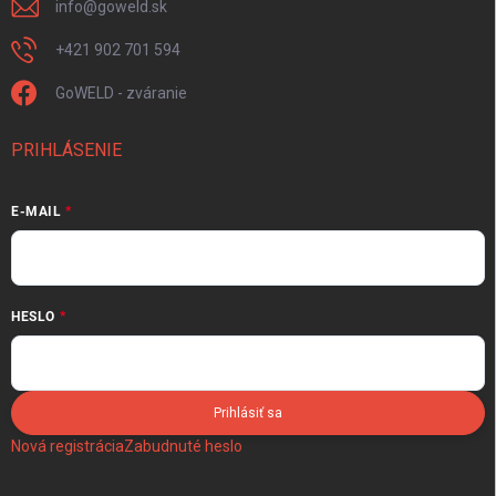
info
@
goweld.sk
+421 902 701 594
GoWELD - zváranie
PRIHLÁSENIE
E-MAIL
HESLO
Prihlásiť sa
Nová registrácia
Zabudnuté heslo