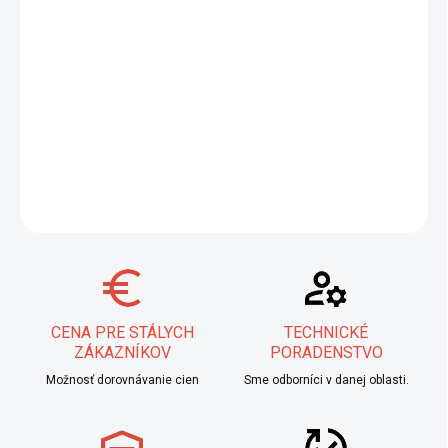
−
+
Pridať do košíka
Pegatec Golden Cutting Disc
– tenký profesionálny rezací kotúč
Pegatec, vhodný na rýchle rezanie kovov vrátane nerezovej
ocele („INOX“) a ocele.
DETAILNÉ INFORMÁCIE
OPÝTAŤ SA
STRÁŽIŤ
CENA PRE STÁLYCH
TECHNICKÉ
ZÁKAZNÍKOV
PORADENSTVO
Možnosť dorovnávanie cien
Sme odborníci v danej oblasti.