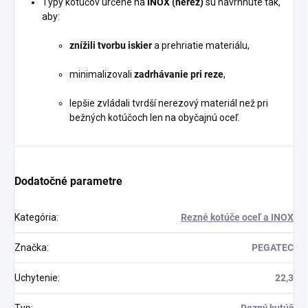
Typy kotúčov určené na
INOX (nerez)
sú navrhnuté tak,
aby:
znížili tvorbu iskier
a prehriatie materiálu,
minimalizovali
zadrhávanie pri reze
,
lepšie zvládali tvrdší nerezový materiál než pri
bežných kotúčoch len na obyčajnú oceľ.
Dodatočné parametre
Kategória
:
Rezné kotúče oceľ a INOX
Značka
:
PEGATEC
Uchytenie
:
22,3