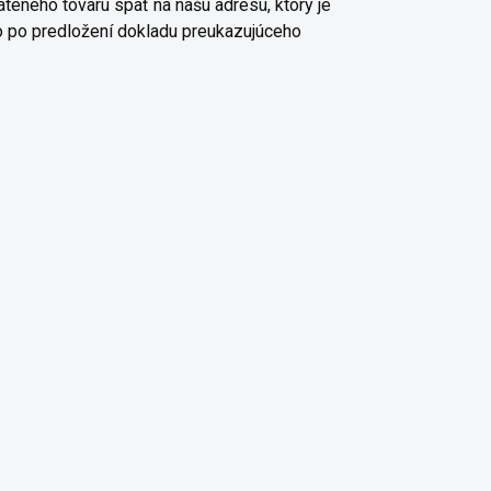
teného tovaru späť na našu adresu, ktorý je
bo po predložení dokladu preukazujúceho