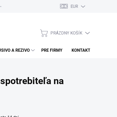
EUR
Poučenie o uplatnení práva spotrebiteľa na odstúpenie od zmluvy
PRÁZDNY KOŠÍK
NÁKUPNÝ KOŠÍK
USIVO A REZIVO
PRE FIRMY
KONTAKTY
spotrebiteľa na