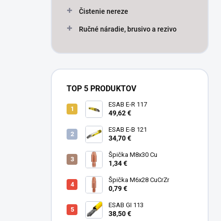
Čistenie nereze
Ručné náradie, brusivo a rezivo
TOP 5 PRODUKTOV
ESAB E-R 117
49,62 €
ESAB E-B 121
34,70 €
Špička M8x30 Cu
1,34 €
Špička M6x28 CuCrZr
0,79 €
ESAB GI 113
38,50 €