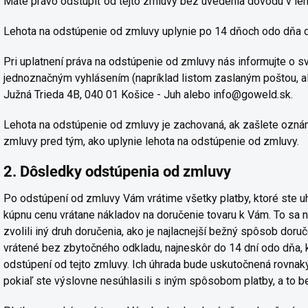
Máte právo odstúpiť od tejto zmluvy bez uvedenia dôvodu v leh
Lehota na odstúpenie od zmluvy uplynie po 14 dňoch odo dňa d
Pri uplatnení práva na odstúpenie od zmluvy nás informujte o s
jednoznačným vyhlásením (napríklad listom zaslaným poštou, al
Južná Trieda 4B, 040 01 Košice - Juh alebo info@goweld.sk.
Lehota na odstúpenie od zmluvy je zachovaná, ak zašlete ozná
zmluvy pred tým, ako uplynie lehota na odstúpenie od zmluvy.
2. Dôsledky odstúpenia od zmluvy
Po odstúpení od zmluvy Vám vrátime všetky platby, ktoré ste uhr
kúpnu cenu vrátane nákladov na doručenie tovaru k Vám. To sa n
zvolili iný druh doručenia, ako je najlacnejší bežný spôsob dor
vrátené bez zbytočného odkladu, najneskôr do 14 dní odo dňa
odstúpení od tejto zmluvy. Ich úhrada bude uskutočnená rovnaký
pokiaľ ste výslovne nesúhlasili s iným spôsobom platby, a to b