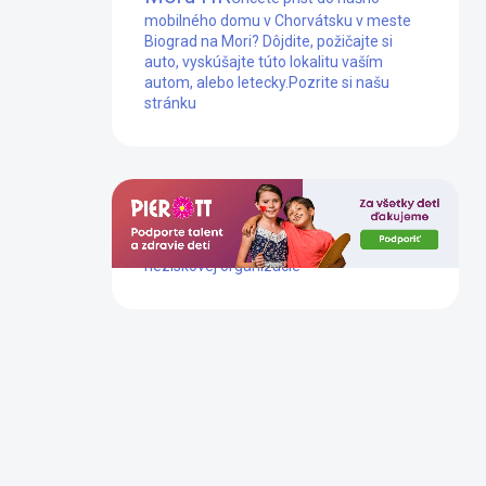
mobilného domu v Chorvátsku v meste
Biograd na Mori? Dôjdite, požičajte si
auto, vyskúšajte túto lokalitu vaším
autom, alebo letecky.
Pozrite si našu
stránku
Dlhoročne podporujeme prácu tejto
neziskovej organizácie