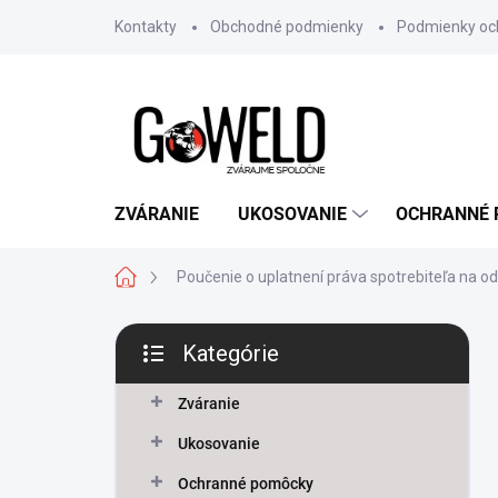
Prejsť na obsah
Kontakty
Obchodné podmienky
Podmienky oc
ZVÁRANIE
UKOSOVANIE
OCHRANNÉ
Domov
Poučenie o uplatnení práva spotrebiteľa na o
Bočný panel
Kategórie
Preskočiť kategórie
Zváranie
Ukosovanie
Ochranné pomôcky