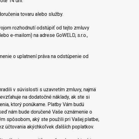
ote 14 dní.
oručenia tovaru alebo služby.
vojom rozhodnutí odstúpiť od tejto zmluvy
ebo e-mailom) na adrese GoWELD, s.r.o.,
menie o uplatnení práva na odstúpenie od
adili v súvislosti s uzavretím zmluvy, najmä
evzťahuje na dodatočné náklady, ak ste si
učenia, ktorý ponúkame. Platby Vám budú
, keď nám bude doručené Vaše oznámenie o
m spôsobom, aký ste použili pri Vašej platbe,
ez účtovania akýchkoľvek ďalších poplatkov.