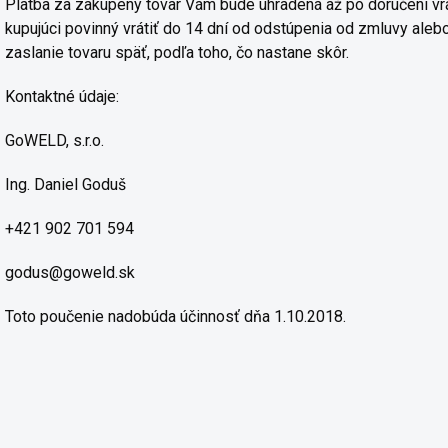
Platba za zakúpený tovar Vám bude uhradená až po doručení vrá
kupujúci povinný vrátiť do 14 dní od odstúpenia od zmluvy ale
zaslanie tovaru späť, podľa toho, čo nastane skôr.
Kontaktné údaje:
GoWELD, s.r.o.
Ing. Daniel Goduš
+421 902 701 594
godus@goweld.sk
Toto poučenie nadobúda účinnosť dňa 1.10.2018.