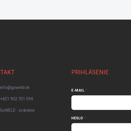
TAKT
PRIHLÁSENIE
info
@
goweld.sk
E-MAIL
+421 902 701 594
GoWELD - zváranie
HESLO