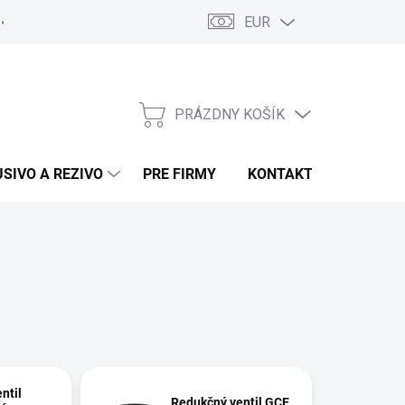
EUR
Poučenie o uplatnení práva spotrebiteľa na odstúpenie od zmluvy
PRÁZDNY KOŠÍK
NÁKUPNÝ KOŠÍK
USIVO A REZIVO
PRE FIRMY
KONTAKTY
ntil
Redukčný ventil GCE