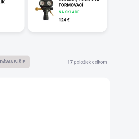
ÍK
FORMOVACÍ
NA SKLADE
124 €
17
položiek celkom
DÁVANEJŠIE
VIAC ZA MENEJ
780631
PC0780647