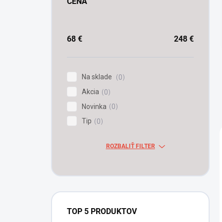
CENA
68
€
248
€
Na sklade
0
Akcia
0
Novinka
0
Tip
0
ROZBALIŤ FILTER
TOP 5 PRODUKTOV