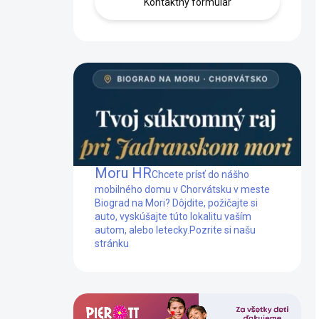
Kontaktný formulár
Mobilný dom Biograd na
Moru HR
Chcete prísť do nášho
mobilného domu v Chorvátsku v meste
Biograd na Mori? Dôjdite, požičajte si
auto, vyskúšajte túto lokalitu vaším
autom, alebo letecky.
Pozrite si našu
stránku