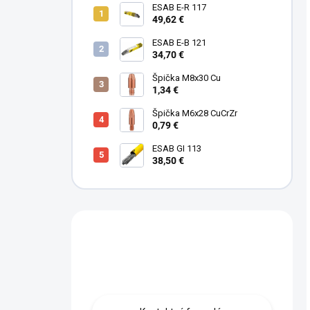
ESAB E-R 117
49,62 €
ESAB E-B 121
34,70 €
Špička M8x30 Cu
1,34 €
Špička M6x28 CuCrZr
0,79 €
ESAB GI 113
38,50 €
Máte otázku?
Obráťte sa na nás.