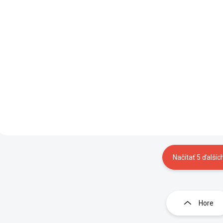
124 €
124 €
od
/ ks
/ ks
Do košíka
D
Redukčný ventil GCE
Objavte fľašový reduk
ProControl VODÍK je špičkové
ventil GCE VZDUCH
riešenie pre precíznu
ProControl, navrhnutý 
reguláciu tlaku vodíka....
spoľahlivú reguláciu...
Načítať 5 ďalšíc
Ovláda
Hore