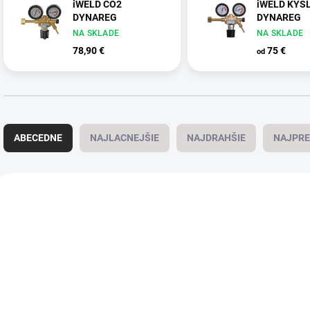
iWELD CO2
iWELD KYSL
DYNAREG
DYNAREG
NA SKLADE
NA SKLADE
78,90 €
75 €
od
Radenie produktov
ABECEDNE
NAJLACNEJŠIE
NAJDRAHŠIE
NAJPRE
Výpis produktov
VIAC ZA MENEJ
VIAC ZA MENEJ
PC0780632
PC0