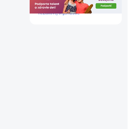
Dlhoročne podporujeme prácu tejto
neziskovej organizácie