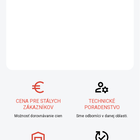
Zabezpečte si presnú reguláciu CO2 s redukčným ventilom
iWELD OMNIREG. Navrhnutý pre maximálny vstupný tlak 230 bar
a stabilný výstupný prietok 22 l/min, tento ventil je ideálnym
riešením pre profesionálne zváracie a priemyselné aplikácie. S
robustným 3/4" vstupným pripojením garantuje spoľahlivú a
efektívnu prevádzku. Zvýšte svoju produktivitu s
iWELD
.
DETAILNÉ INFORMÁCIE
OPÝTAŤ SA
STRÁŽIŤ
CENA PRE STÁLYCH
TECHNICKÉ
ZÁKAZNÍKOV
PORADENSTVO
Možnosť dorovnávanie cien
Sme odborníci v danej oblasti.