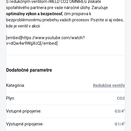
S redukčným ventilom iWELD CO2 OMNIREG získate
spoľahlivého partnera pre vaše náročné úlohy. Zaručuje
optimálny výkon a bezpečnosť
, čím prispieva k
bezproblémovému priebehu vašich procesov. Pozrite si aj video,
kde je ventil v akcii:
[embed]https://www.youtube.com/watch?
v=dQw4w9WgXcQ[/embed]
Dodatočné parametre
Kategória
:
Redukčné ventily
Plyn
:
CO2
Vstupné pripojenie
:
G3/4"
Výstupné pripojenie
:
G1/4"