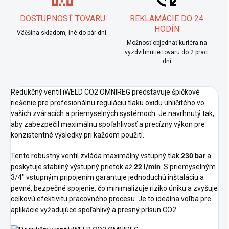
DOSTUPNOSŤ TOVARU
REKLAMÁCIE DO 24
HODÍN
Väčšina skladom, iné do pár dni.
Možnosť objednať kuriéra na
vyzdvihnutie tovaru do 2 prac.
dní
Redukčný ventil iWELD CO2 OMNIREG predstavuje špičkové
riešenie pre profesionálnu reguláciu tlaku oxidu uhličitého vo
vašich zváracích a priemyselných systémoch. Je navrhnutý tak,
aby zabezpečil maximálnu spoľahlivosť a precízny výkon pre
konzistentné výsledky pri každom použití.
Tento robustný ventil zvláda maximálny vstupný tlak
230 bar
a
poskytuje stabilný výstupný prietok až
22 l/min
. S priemyselným
3/4" vstupným pripojením garantuje jednoduchú inštaláciu a
pevné, bezpečné spojenie, čo minimalizuje riziko úniku a zvyšuje
celkovú efektivitu pracovného procesu. Je to ideálna voľba pre
aplikácie vyžadujúce spoľahlivý a presný prísun CO2.