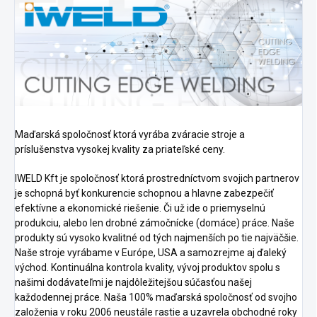
Maďarská spoločnosť ktorá vyrába zváracie stroje a
príslušenstva vysokej kvality za priateľské ceny.
IWELD Kft je spoločnosť ktorá prostredníctvom svojich partnerov
je schopná byť konkurencie schopnou a hlavne zabezpečiť
efektívne a ekonomické riešenie. Či už ide o priemyselnú
produkciu, alebo len drobné zámočnícke (domáce) práce. Naše
produkty sú vysoko kvalitné od tých najmenších po tie najväčšie.
Naše stroje vyrábame v Európe, USA a samozrejme aj ďaleký
východ.
Kontinuálna kontrola kvality, vývoj produktov spolu s
našimi dodávateľmi je najdôležitejšou súčasťou našej
každodennej práce.
Naša 100% maďarská spoločnosť od svojho
založenia v roku 2006 neustále rastie a uzavrela obchodné roky