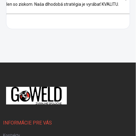
len so ziskom.
Naša dlhodobá stratégia je vyrábať KVALITU.
Zápätie
INFORMÁCIE PRE VÁS
Kontakty