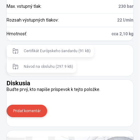
Max. vstupný tlak
:
230 bar
Rozsah výstupných tlakov
:
22 l/min
Hmotnosť
:
cca 2,10 kg
Certifikát Európskeho šandardu (91 kB)
Návod na obsluhu (297.9 kB)
Diskusia
Buďte prvý, kto napíše príspevok k tejto položke.
Pridať komentár