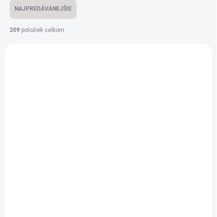
NAJPREDÁVANEJŠIE
209
položiek celkom
Výpis produktov
VIAC ZA MENEJ
VIAC ZA MENEJ
NA SKLADE
NA SKLADE
Bowden červený do
Bowden červený do
horáka
horáka nerez/hliník
4,50 €
13,44 €
/ ks
/ ks
od
od
Detail
Detail
Objavte náš červený oceľový
Červený teflónový bowden je