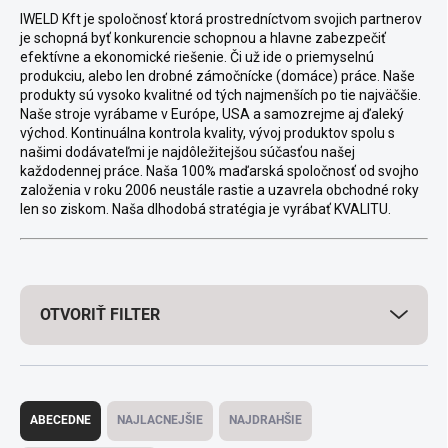
IWELD Kft je spoločnosť ktorá prostredníctvom svojich partnerov
je schopná byť konkurencie schopnou a hlavne zabezpečiť
efektívne a ekonomické riešenie. Či už ide o priemyselnú
produkciu, alebo len drobné zámočnícke (domáce) práce. Naše
produkty sú vysoko kvalitné od tých najmenších po tie najväčšie.
Naše stroje vyrábame v Európe, USA a samozrejme aj ďaleký
východ.
Kontinuálna kontrola kvality, vývoj produktov spolu s
našimi dodávateľmi je najdôležitejšou súčasťou našej
každodennej práce.
Naša 100% maďarská spoločnosť od svojho
založenia v roku 2006 neustále rastie a uzavrela obchodné roky
len so ziskom.
Naša dlhodobá stratégia je vyrábať KVALITU.
OTVORIŤ FILTER
Radenie produktov
ABECEDNE
NAJLACNEJŠIE
NAJDRAHŠIE