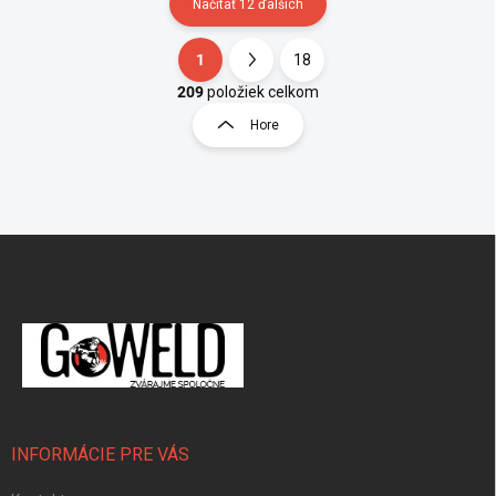
Načítať 12 ďalších
1
18
Ovládacie prvky výpisu
Stránkovanie
209
položiek celkom
Hore
Zápätie
INFORMÁCIE PRE VÁS