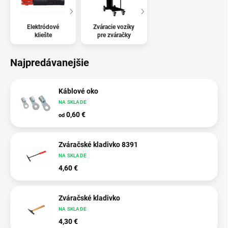
Elektródové
Zváracie vozíky
kliešte
pre zváračky
Najpredávanejšie
Káblové oko
NA SKLADE
0,60 €
od
Zváračské kladivko 8391
NA SKLADE
4,60 €
Zváračské kladivko
NA SKLADE
4,30 €