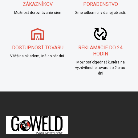
ZÁKAZNÍKOV
PORADENSTVO
Možnosť dorovnávanie cien
Sme odborníci v danej oblasti.
DOSTUPNOSŤ TOVARU
REKLAMÁCIE DO 24
HODÍN
Väčšina skladom, iné do pár dni.
Možnosť objednať kuriéra na
vyzdvihnutie tovaru do 2 prac.
dní
Zápätie