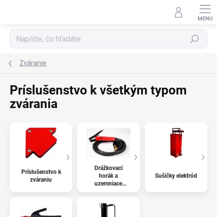
Prejsť na obsah
Hľadať
Zváranie
Príslušenstvo k všetkým typom
zvárania
Drážkovací
Príslušenstvo k
horák a
Sušičky elektród
zváraniu
uzemniace
svorky