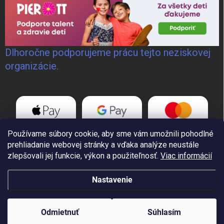
Dlhoročne podporujeme prácu tejto neziskovej
organizácie.
Používame súbory cookie, aby sme vám umožnili pohodlné
prehliadanie webovej stránky a vďaka analýze neustále
zlepšovali jej funkcie, výkon a použiteľnosť.
Viac informácií
Nastavenie
Copyright 2026
GoWELD, s.r.o.
. Všetky práva vyhradené.
Odmietnuť
Súhlasím
Vytvoril Shoptet