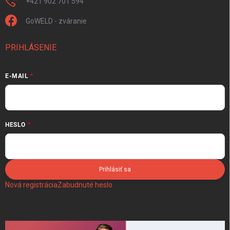
+421 902 701 594
GoWELD - zváranie
PRIHLÁSENIE
E-MAIL
HESLO
Prihlásiť sa
Nová registrácia
Zabudnuté heslo