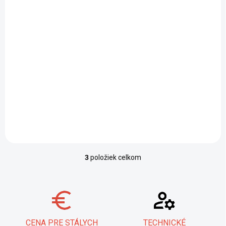
NA SKLADE
Zváračské kladivko
8391
4,60 €
/ ks
Do košíka
Oceľové oklepávacie
kladivko 360 g
3
položiek celkom
Ovládacie prvky výpisu
CENA PRE STÁLYCH
TECHNICKÉ