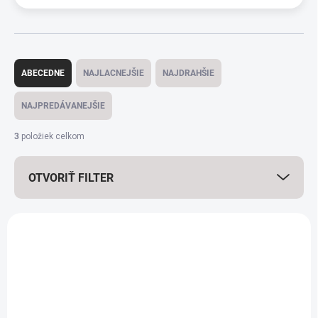
Radenie produktov
ABECEDNE
NAJLACNEJŠIE
NAJDRAHŠIE
NAJPREDÁVANEJŠIE
3
položiek celkom
OTVORIŤ FILTER
Výpis produktov