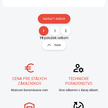
Načítať 7 ďalších
1
2
Ovládacie prvky výpisu
Stránkovanie
19
položiek celkom
Hore
CENA PRE STÁLYCH
TECHNICKÉ
ZÁKAZNÍKOV
PORADENSTVO
Možnosť dorovnávanie cien
Sme odborníci v danej oblasti.