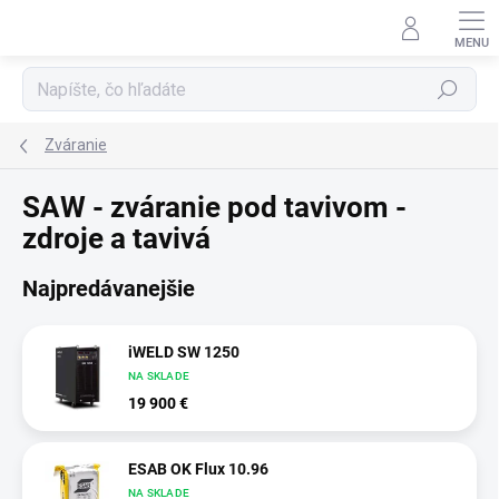
Prejsť na obsah
Hľadať
Zváranie
SAW - zváranie pod tavivom -
zdroje a tavivá
Najpredávanejšie
iWELD SW 1250
NA SKLADE
19 900 €
ESAB OK Flux 10.96
NA SKLADE