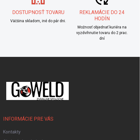
DOSTUPNOSŤ TOVARU
REKLAMÁCIE DO 24
HODÍN
Väčšina skladom, iné do pár dni.
Možnosť objednať kuriéra na
vyzdvihnutie tovaru do 2 prac.
dní
Zápätie
INFORMÁCIE PRE VÁS
Kontakty