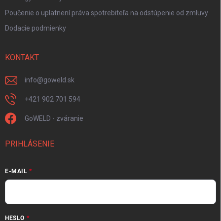
Poučenie o uplatnení práva spotrebiteľa na odstúpenie od zmluvy
Dodacie podmienky
KONTAKT
info
@
goweld.sk
+421 902 701 594
GoWELD - zváranie
PRIHLÁSENIE
E-MAIL
HESLO