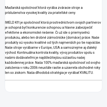
Maďarská spoločnosť ktorá vyrába zváracie stroje a
príslušenstva vysokej kvality za priateľské ceny.
IWELD Kft je spoločnosť ktorá prostredníctvom svojich partnerov
je schopná byť konkurencie schopnou a hlavne zabezpečiť
efektívne a ekonomické riešenie. Či už ide o priemyselnú
produkciu, alebo len drobné zámočnícke (domáce) práce. Naše
produkty sú vysoko kvalitné od tých najmenších po tie najväčšie.
Naše stroje vyrábame v Európe, USA a samozrejme aj ďaleký
východ.
Kontinuálna kontrola kvality, vývoj produktov spolu s
našimi dodávateľmi je najdôležitejšou súčasťou našej
každodennej práce.
Naša 100% maďarská spoločnosť od svojho
založenia v roku 2006 neustále rastie a uzavrela obchodné roky
len so ziskom.
Naša dlhodobá stratégia je vyrábať KVALITU.