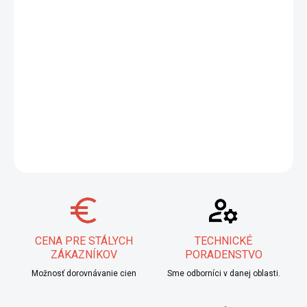
Zvýšte efektivitu a komfort vášho zvárania s
bezdrôtovým
diaľkovým ovládaním IWELD TIG MULTIWAVE
. Navrhnuté
špeciálne pre zváracie zariadenia TIG 3200 a 4200 AC/DC, toto
ovládanie vám umožní presne regulovať zvárací proces priamo z
vášho pracovného miesta, čím optimalizujete výkon a
zabezpečíte bezpečnejšiu prácu bez obmedzujúcich káblov.
DETAILNÉ INFORMÁCIE
OPÝTAŤ SA
STRÁŽIŤ
CENA PRE STÁLYCH
TECHNICKÉ
ZÁKAZNÍKOV
PORADENSTVO
Možnosť dorovnávanie cien
Sme odborníci v danej oblasti.