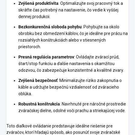
Zvýšená produktivita
: Optimalizujte svoj pracovný tok a
skráťte čas potrebný na nastavenie, čo vedie k vyššej
dennej produkcii.
Bezkonkurenčná sloboda pohybu
: Pohybujte sa okolo
obrobku bez obmedzení káblov, čo je ideálne pre prácu na
rozsiahlych konštrukciách alebo v stiesnených
priestoroch.
Presná regulácia parametrov
: Ovládajte zvárací prúd,
štart/stop funkciu a ďalšie nastavenia s okamžitou
odozvou, čo zabezpečuje konzistentné a kvalitné zvary.
Zvýšená bezpečnosť
: Minimalizujte riziko zakopnutia o
káble a udržujte bezpečnú vzdialenosť od zváracieho
oblúka.
Robustná konštrukcia
: Navrhnuté pre náročné prostredie
zváračskej dielne, odolné voči prachu a striekajúcej vode.
Toto diaľkové ovládanie predstavuje ideálne riešenie pre
zváračov, ktorí hľadajú spôsob, ako posunúť svoje zváračské