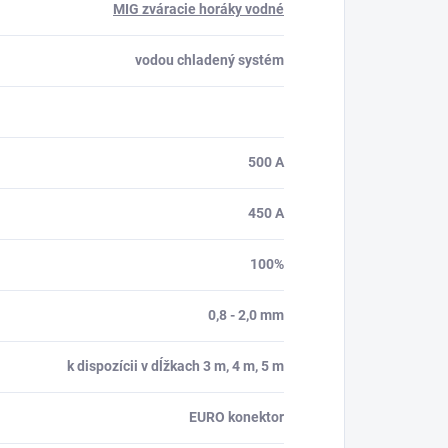
MIG zváracie horáky vodné
vodou chladený systém
500 A
450 A
100%
0,8 - 2,0 mm
k dispozícii v dĺžkach 3 m, 4 m, 5 m
EURO konektor