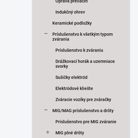
Oprava preliačín
Indukčný ohrev
Keramické podložky
Príslušenstvo k všetkým typom
zvárania
Príslušenstvo k zváraniu
Drážkovací horák a uzemniace
svorky
Sušičky elektród
Elektródové kliešte
Zváracie vozíky pre zváračky
MIG/MAG príslušenstvo a drôty
Príslušenstvo pre MIG zváranie
MIG plné drôty