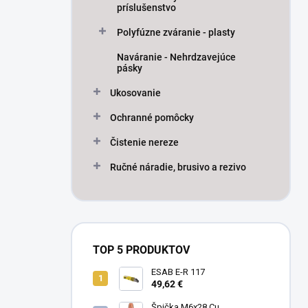
príslušenstvo
Polyfúzne zváranie - plasty
Naváranie - Nehrdzavejúce
pásky
Ukosovanie
Ochranné pomôcky
Čistenie nereze
Ručné náradie, brusivo a rezivo
TOP 5 PRODUKTOV
ESAB E-R 117
49,62 €
Špička M6x28 Cu