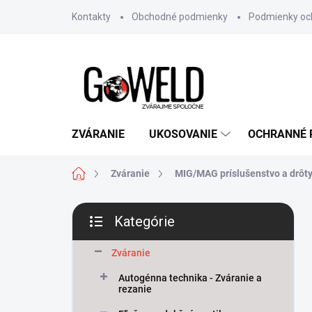
Prejsť na obsah
Kontakty
Obchodné podmienky
Podmienky oc
ZVÁRANIE
UKOSOVANIE
OCHRANNÉ
Domov
Zváranie
MIG/MAG príslušenstvo a drôt
Bočný panel
Kategórie
Preskočiť kategórie
Zváranie
Autogénna technika - Zváranie a
rezanie