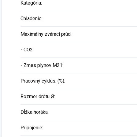
Kategória
:
Chladenie
:
Maximálny zvárací prúd
:
- CO2
:
- Zmes plynov M21
:
Pracovný cyklus: (%)
:
Rozmer drôtu Ø
:
Dĺžka horáka
:
Pripojenie
: