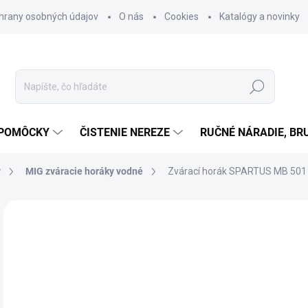
hrany osobných údajov
O nás
Cookies
Katalógy a novinky
Hľadať
 POMÔCKY
ČISTENIE NEREZE
RUČNÉ NÁRADIE, BR
y
MIG zváracie horáky vodné
Zvárací horák SPARTUS MB 501
Neohodnotené
Podrobnosti hodnotenia
ZNAČKA
o
od
Jedn
ZVO