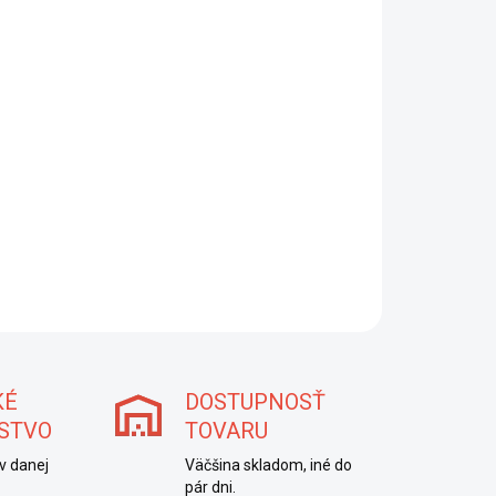
KA
EME DORUČIŤ DO:
ZVOĽTE VARIANT
NOSTI DORUČENIA
−
+
Pridať do košíka
ILNÉ INFORMÁCIE
OPÝTAŤ SA
STRÁŽIŤ
KÉ
DOSTUPNOSŤ
STVO
TOVARU
v danej
Väčšina skladom, iné do
pár dni.