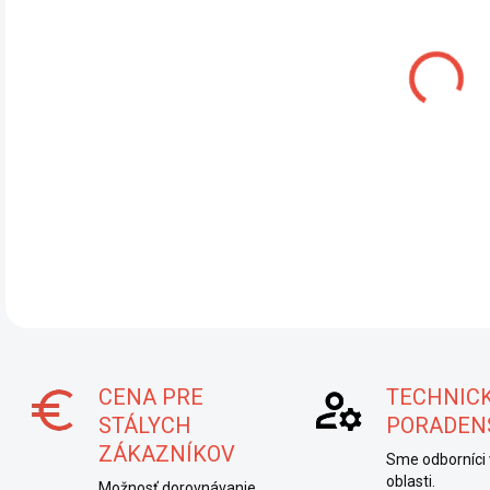
DĹŽ
MÔŽ
MOŽ
DETA
CENA PRE
TECHNIC
STÁLYCH
PORADEN
ZÁKAZNÍKOV
Sme odborníci 
oblasti.
Možnosť dorovnávanie