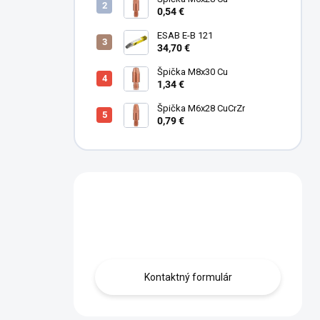
0,54 €
ESAB E-B 121
34,70 €
Špička M8x30 Cu
1,34 €
Špička M6x28 CuCrZr
0,79 €
Máte otázku?
Obráťte sa na nás.
Kontaktný formulár