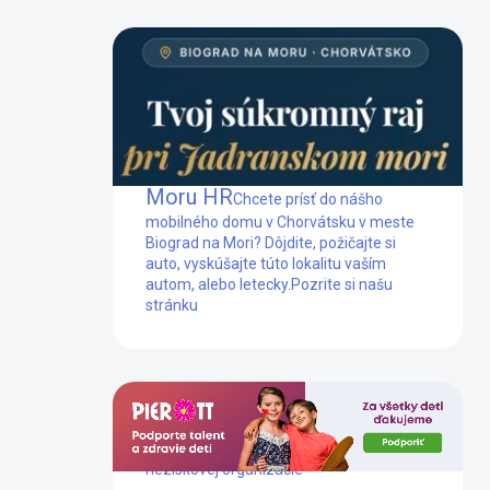
Mobilný dom Biograd na
Moru HR
Chcete prísť do nášho
mobilného domu v Chorvátsku v meste
Biograd na Mori? Dôjdite, požičajte si
auto, vyskúšajte túto lokalitu vaším
autom, alebo letecky.
Pozrite si našu
stránku
Dlhoročne podporujeme prácu tejto
neziskovej organizácie