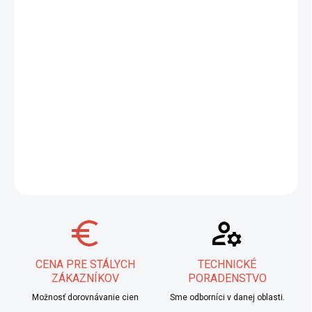
−
+
Pridať do košíka
MTC TIG MT-904 L je vysoko legovaný zvárací drôt ER 385,
určený pre TIG a MIG/MAG zváranie, zabezpečujúci vynikajúcu
odolnosť voči korózii. Ideálny pre plne austenitické ocele s
prevádzkovou teplotou od -196 °C do +350 °C. Cena je za 1 kg.
Pre kompletné balenie objednajte 5 ks.
DETAILNÉ INFORMÁCIE
OPÝTAŤ SA
STRÁŽIŤ
CENA PRE STÁLYCH
TECHNICKÉ
ZÁKAZNÍKOV
PORADENSTVO
Možnosť dorovnávanie cien
Sme odborníci v danej oblasti.