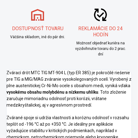
DOSTUPNOSŤ TOVARU
REKLAMÁCIE DO 24
HODÍN
Väčšina skladom, iné do pár dni.
Možnosť objednať kuriéra na
vyzdvihnutie tovaru do 2 prac.
dní
Zvárací drôt MTC TIG MT-904 L (typ ER 385) je pokročilé riešenie
pre TIG a MIG/MAG zváranie vysokolegovaných ocelí. Vyrobený z
plne austenitickej Cr-Ni-Mo ocele s obsahom medi, vyniká vďaka
vysokému obsahu molybdénu a nízkemu uhlíku
. Toto zloženie
zaručuje mimoriadnu odolnosť proti korózii, vrátane
medzikryštalickej, aj v agresívnom prostredí.
Zvárané spoje si udržia vlastnosti a koróznu odolnosť v rozsahu
teplôt od -196 °C až po +350 °C. Je ideálny pre aplikácie
vyžadujúce stabilitu v kritických podmienkach, napríklad v
chemickom, petrochemickom priemysle alebo kryogenike.