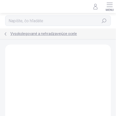
Prejsť na obsah
Hľadať
Vysokolegované a nehradzavejúce ocele
Neohodnotené
Podrobnosti hodnotenia
ZNAČKA:
MTC