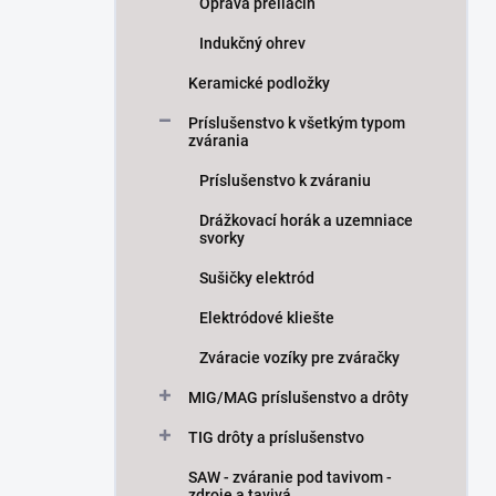
Oprava preliačín
Indukčný ohrev
Keramické podložky
Príslušenstvo k všetkým typom
zvárania
Príslušenstvo k zváraniu
Drážkovací horák a uzemniace
svorky
Sušičky elektród
Elektródové kliešte
Zváracie vozíky pre zváračky
MIG/MAG príslušenstvo a drôty
TIG drôty a príslušenstvo
SAW - zváranie pod tavivom -
zdroje a tavivá