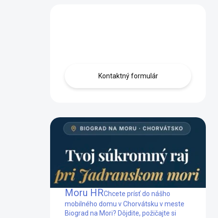
Máte otázku?
Obráťte sa na nás.
Kontaktný formulár
Mobilný dom Biograd na
Moru HR
Chcete prísť do nášho
mobilného domu v Chorvátsku v meste
Biograd na Mori? Dôjdite, požičajte si