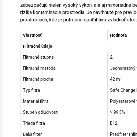
zabezpečujú nielen vysoký výkon, ale aj mimoriadne b
rizika kontaminácie prostredia. Je navrhnuté pre prav
prostrediach, kde je potrebné spoľahlivo zvládnuť str
Vlastnosť
Hodnota
Filtračné údaje
Filtračné stupne
2
Filtračná metóda
Jednorazový f
Filtračná plocha
42 m²
Typ filtra
Safe Change F
Materiál filtra
Polyesterové 
Stupeň odlučivosti
> 99.5%
Trieda filtra
E12
Ďalší filter
Predfilter (hli