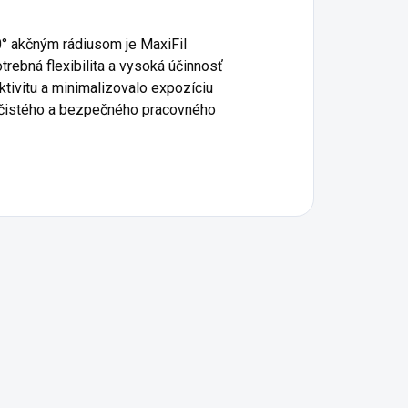
0° akčným rádiusom je MaxiFil
rebná flexibilita a vysoká účinnosť
ktivitu a minimalizovalo expozíciu
o čistého a bezpečného pracovného