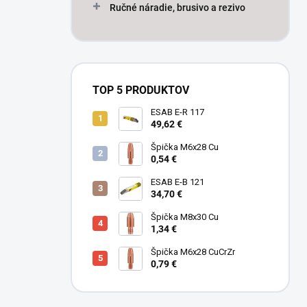
Ručné náradie, brusivo a rezivo
TOP 5 PRODUKTOV
ESAB E-R 117
49,62 €
Špička M6x28 Cu
0,54 €
ESAB E-B 121
34,70 €
Špička M8x30 Cu
1,34 €
Špička M6x28 CuCrZr
0,79 €