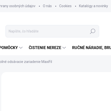
hrany osobných údajov
O nás
Cookies
Katalógy a novinky
Hľadať
 POMÔCKY
ČISTENIE NEREZE
RUČNÉ NÁRADIE, BR
ilné odsávacie zariadenie MaxiFil
Neohodnotené
Podrobnosti hodnotenia
ZNAČKA
o
od
Jedn
ZVO