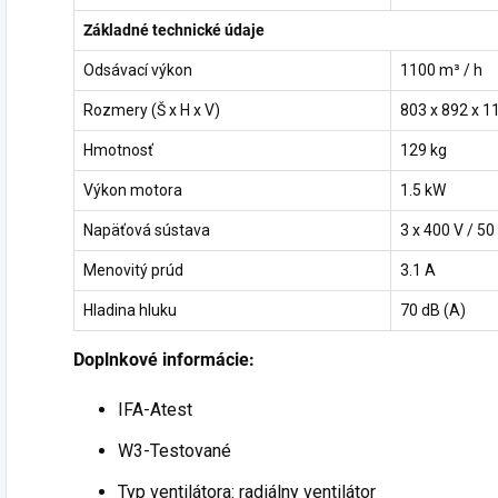
Základné technické údaje
Odsávací výkon
1100 m³ / h
Rozmery (Š x H x V)
803 x 892 x 
Hmotnosť
129 kg
Výkon motora
1.5 kW
Napäťová sústava
3 x 400 V / 50
Menovitý prúd
3.1 A
Hladina hluku
70 dB (A)
Doplnkové informácie:
IFA-Atest
W3-Testované
Typ ventilátora: radiálny ventilátor