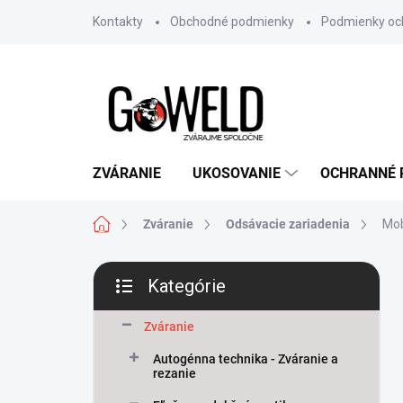
Prejsť na obsah
Kontakty
Obchodné podmienky
Podmienky oc
ZVÁRANIE
UKOSOVANIE
OCHRANNÉ
Domov
Zváranie
Odsávacie zariadenia
Mob
Bočný panel
Kategórie
Preskočiť kategórie
Zváranie
Autogénna technika - Zváranie a
rezanie