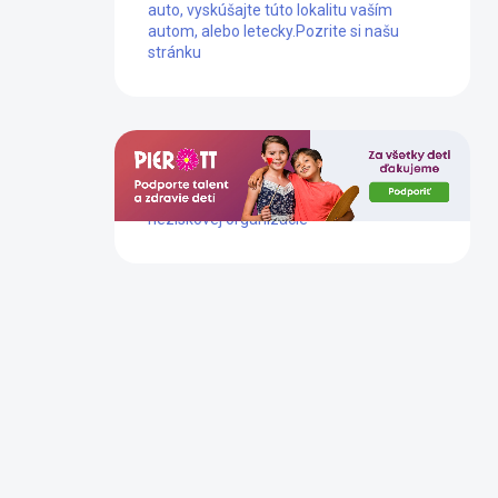
auto, vyskúšajte túto lokalitu vaším
autom, alebo letecky.
Pozrite si našu
stránku
Dlhoročne podporujeme prácu tejto
neziskovej organizácie