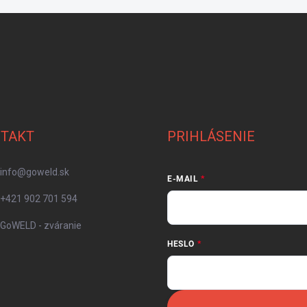
TAKT
PRIHLÁSENIE
info
@
goweld.sk
E-MAIL
+421 902 701 594
GoWELD - zváranie
HESLO