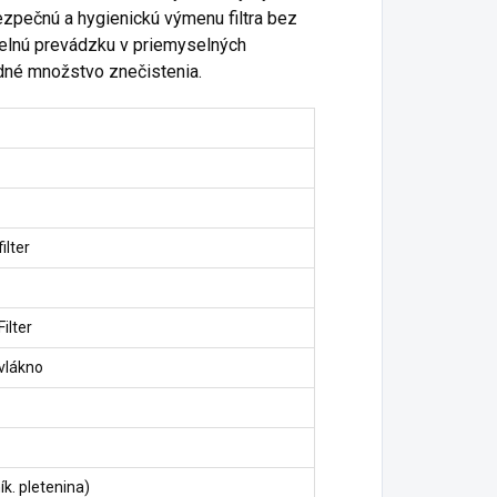
ezpečnú a hygienickú výmenu filtra bez
idelnú prevádzku v priemyselných
edné množstvo znečistenia.
ilter
ilter
vlákno
ník. pletenina)