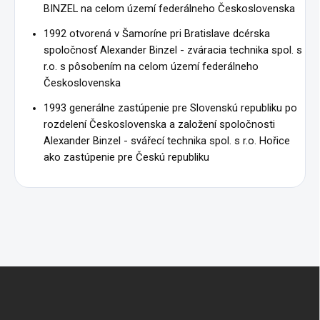
BINZEL na celom území federálneho Československa
1992 otvorená v Šamoríne pri Bratislave dcérska
spoločnosť Alexander Binzel - zváracia technika spol. s
r.o. s pôsobením na celom území federálneho
Československa
1993 generálne zastúpenie pre Slovenskú republiku po
rozdelení Československa a založení spoločnosti
Alexander Binzel - svářecí technika spol. s r.o. Hořice
ako zastúpenie pre Českú republiku
Zápätie