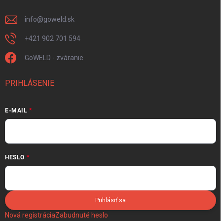
info
@
goweld.sk
+421 902 701 594
GoWELD - zváranie
PRIHLÁSENIE
E-MAIL
HESLO
Prihlásiť sa
Nová registrácia
Zabudnuté heslo