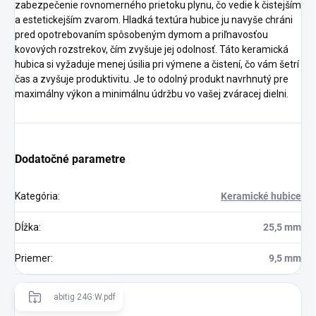
zabezpečenie rovnomerného prietoku plynu, čo vedie k čistejším
a estetickejším zvarom. Hladká textúra hubice ju navyše chráni
pred opotrebovaním spôsobeným dymom a priľnavosťou
kovových rozstrekov, čím zvyšuje jej odolnosť. Táto keramická
hubica si vyžaduje menej úsilia pri výmene a čistení, čo vám šetrí
čas a zvyšuje produktivitu. Je to odolný produkt navrhnutý pre
maximálny výkon a minimálnu údržbu vo vašej zváracej dielni.
Dodatočné parametre
Kategória
:
Keramické hubice
Dĺžka
:
25,5 mm
Priemer
:
9,5 mm
abitig 24G:W.pdf