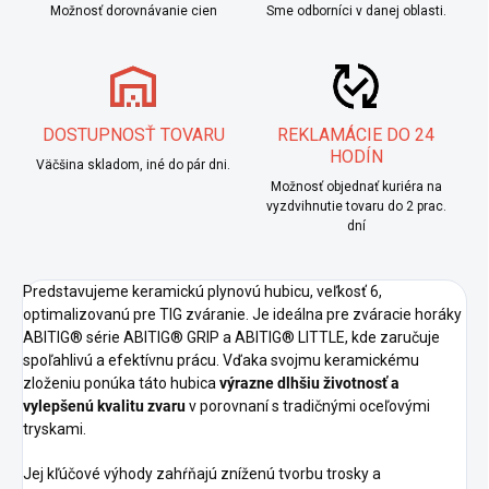
Možnosť dorovnávanie cien
Sme odborníci v danej oblasti.
DOSTUPNOSŤ TOVARU
REKLAMÁCIE DO 24
HODÍN
Väčšina skladom, iné do pár dni.
Možnosť objednať kuriéra na
vyzdvihnutie tovaru do 2 prac.
dní
Predstavujeme keramickú plynovú hubicu, veľkosť 6,
optimalizovanú pre TIG zváranie. Je ideálna pre zváracie horáky
ABITIG® série ABITIG® GRIP a ABITIG® LITTLE, kde zaručuje
spoľahlivú a efektívnu prácu. Vďaka svojmu keramickému
zloženiu ponúka táto hubica
výrazne dlhšiu životnosť a
vylepšenú kvalitu zvaru
v porovnaní s tradičnými oceľovými
tryskami.
Jej kľúčové výhody zahŕňajú zníženú tvorbu trosky a