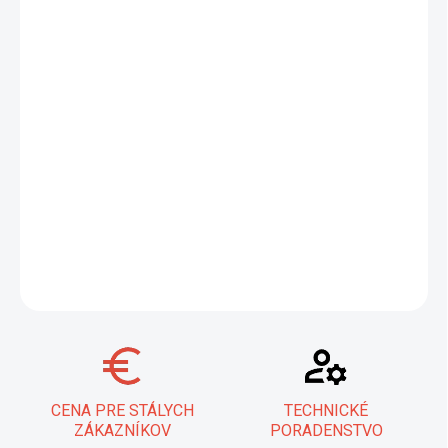
−
+
Pridať do košíka
Zabezpečte si vynikajúce TIG zváranie s našou keramickou
plynovou hubicou, veľkosť 6. Táto hubica, navrhnutá pre
optimálny výkon s ABITIG® GRIP a LITTLE sériami, ponúka
výrazne dlhšiu životnosť a vylepšenú kvalitu zvaru. Vďaka hladkej
textúre minimalizuje opotrebovanie a zaručuje rovnomerný
prietok plynu pre čisté a presné spoje. Ideálna voľba pre
profesionálov hľadajúcich spoľahlivosť a efektivitu.
DETAILNÉ INFORMÁCIE
OPÝTAŤ SA
STRÁŽIŤ
CENA PRE STÁLYCH
TECHNICKÉ
ZÁKAZNÍKOV
PORADENSTVO