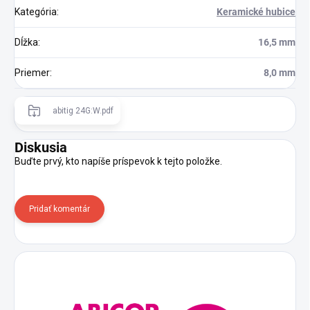
Kategória
:
Keramické hubice
Dĺžka
:
16,5 mm
Priemer
:
8,0 mm
abitig 24G:W.pdf
Diskusia
Buďte prvý, kto napíše príspevok k tejto položke.
Pridať komentár