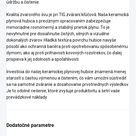
údržbu a čistenie.
Kvalita zvarového švu je pri TIG zváraní kľúčová. Naša keramická
plynová hubica s precíznym spracovaním zabezpečuje
mimoriadne rovnomerný a stabilný prietok plynu. To je
nevyhnutné pre dosiahnutie čistých, silných a vizuálne
dokonalých zvarov. Hladká textúra povrchu hubice navyše
pôsobí ako ochranná bariéra proti opotrebovaniu spôsobenému
dymom, ako aj proti priľnavosti kovových rozstrekov, čo ďalej
prispieva k jej odolnosti a spoľahlivosti.
Investícia do našej keramickej plynovej hubice znamená menej
starostí s častou výmenou a čistením, čo vám umožní sústrediť
sa na samotné zváranie a dosahovanie prvotriednych výsledkov.
Je to odolné riešenie, ktoré zvyšuje produktivitu a šetrí vaše
prevádzkové náklady.
Dodatočné parametre