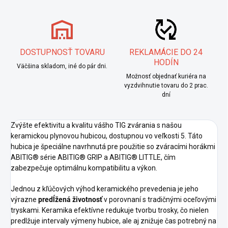
DOSTUPNOSŤ TOVARU
REKLAMÁCIE DO 24
HODÍN
Väčšina skladom, iné do pár dni.
Možnosť objednať kuriéra na
vyzdvihnutie tovaru do 2 prac.
dní
Zvýšte efektivitu a kvalitu vášho TIG zvárania s našou
keramickou plynovou hubicou, dostupnou vo veľkosti 5. Táto
hubica je špeciálne navrhnutá pre použitie so zváracími horákmi
ABITIG® série ABITIG® GRIP a ABITIG® LITTLE, čím
zabezpečuje optimálnu kompatibilitu a výkon.
Jednou z kľúčových výhod keramického prevedenia je jeho
výrazne
predĺžená životnosť
v porovnaní s tradičnými oceľovými
tryskami. Keramika efektívne redukuje tvorbu trosky, čo nielen
predlžuje intervaly výmeny hubice, ale aj znižuje čas potrebný na