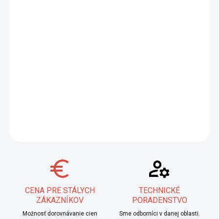
−
+
Pridať do košíka
Predstavujeme keramickú plynovú hubicu veľkosti 5, navrhnutú
pre TIG zváranie. Táto vysokokvalitná hubica zabezpečuje
dlhšiu
životnosť a vynikajúcu kvalitu zvaru
vďaka odolnému
keramickému materiálu, ktorý minimalizuje tvorbu trosky a
zaručuje rovnomerný prietok plynu. Ideálna pre série ABITIG®
GRIP a ABITIG® LITTLE.
DETAILNÉ INFORMÁCIE
OPÝTAŤ SA
STRÁŽIŤ
CENA PRE STÁLYCH
TECHNICKÉ
ZÁKAZNÍKOV
PORADENSTVO
Možnosť dorovnávanie cien
Sme odborníci v danej oblasti.