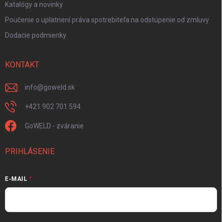
Katalógy a novinky
Poučenie o uplatnení práva spotrebiteľa na odstúpenie od zmluvy
Dodacie podmienky
KONTAKT
info
@
goweld.sk
+421 902 701 594
GoWELD - zváranie
PRIHLÁSENIE
E-MAIL