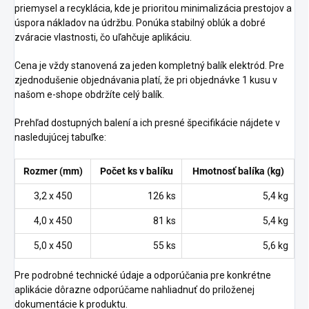
priemysel a recyklácia, kde je prioritou minimalizácia prestojov a
úspora nákladov na údržbu. Ponúka stabilný oblúk a dobré
zváracie vlastnosti, čo uľahčuje aplikáciu.
Cena je vždy stanovená za jeden kompletný balík elektród. Pre
zjednodušenie objednávania platí, že pri objednávke 1 kusu v
našom e-shope obdržíte celý balík.
Prehľad dostupných balení a ich presné špecifikácie nájdete v
nasledujúcej tabuľke:
Rozmer (mm)
Počet ks v balíku
Hmotnosť balíka (kg)
3,2 x 450
126 ks
5,4 kg
4,0 x 450
81 ks
5,4 kg
5,0 x 450
55 ks
5,6 kg
Pre podrobné technické údaje a odporúčania pre konkrétne
aplikácie dôrazne odporúčame nahliadnuť do priloženej
dokumentácie k produktu.