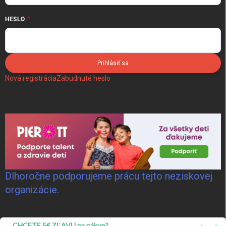
HESLO
Prihlásiť sa
Nová registrácia
Zabudnuté heslo
Dlhoročne podporujeme prácu tejto neziskovej
organizácie.
CHCETE 5€ ZĽAVU na nákup?