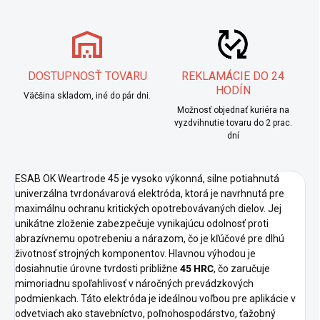
DOSTUPNOSŤ TOVARU
REKLAMÁCIE DO 24
HODÍN
Väčšina skladom, iné do pár dni.
Možnosť objednať kuriéra na
vyzdvihnutie tovaru do 2 prac.
dní
ESAB OK Weartrode 45 je vysoko výkonná, silne potiahnutá
univerzálna tvrdonávarová elektróda, ktorá je navrhnutá pre
maximálnu ochranu kritických opotrebovávaných dielov. Jej
unikátne zloženie zabezpečuje vynikajúcu odolnosť proti
abrazívnemu opotrebeniu a nárazom, čo je kľúčové pre dlhú
životnosť strojných komponentov. Hlavnou výhodou je
dosiahnutie úrovne tvrdosti približne
45 HRC
, čo zaručuje
mimoriadnu spoľahlivosť v náročných prevádzkových
podmienkach. Táto elektróda je ideálnou voľbou pre aplikácie v
odvetviach ako stavebníctvo, poľnohospodárstvo, ťažobný