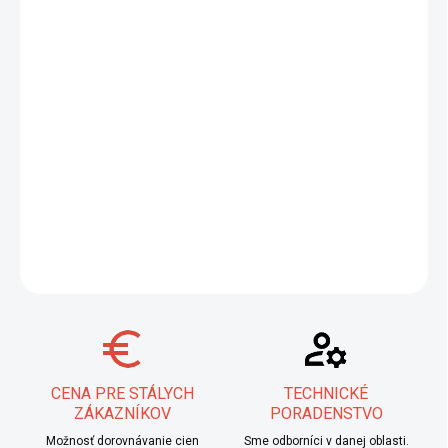
−
+
Pridať do košíka
ESAB OK Weartrode 45 je univerzálna tvrdonávarová elektróda
navrhnutá pre optimálnu ochranu opotrebovávaných dielov.
Poskytuje vynikajúcu tvrdosť približne
45 HRC
, čím predlžuje
životnosť komponentov. Cena je uvedená za kompletný balík,
kde 1 ks objednávky zodpovedá 1 balíku.
DETAILNÉ INFORMÁCIE
OPÝTAŤ SA
STRÁŽIŤ
CENA PRE STÁLYCH
TECHNICKÉ
ZÁKAZNÍKOV
PORADENSTVO
Možnosť dorovnávanie cien
Sme odborníci v danej oblasti.