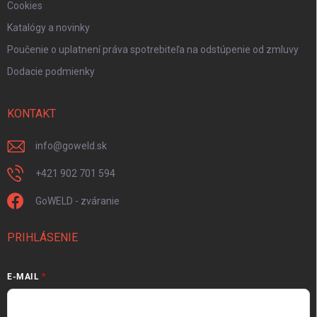
Cookies
Katalógy a novinky
Poučenie o uplatnení práva spotrebiteľa na odstúpenie od zmluvy
Dodacie podmienky
KONTAKT
info
@
goweld.sk
+421 902 701 594
GoWELD - zváranie
PRIHLÁSENIE
E-MAIL