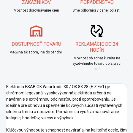
ZÁKAZNÍKOV
PORADENSTVO
Možnosť dorovnávanie cien
Sme odborníci v danej oblasti.
DOSTUPNOSŤ TOVARU
REKLAMÁCIE DO 24
HODÍN
Väčšina skladom, iné do pár dni.
Možnosť objednať kuriéra na
vyzdvihnutie tovaru do 2 prac.
dní
Elektróda ESAB OK Weartrode 30 / OK 83.28 (E Z Fe1) je
chrómom legovaná, vysokovýkonná elektróda určená na
naváranie s extrémnou odolnosťou proti opotrebovaniu. Je
ideálna pre obnovu a spevnenie kovových súčastí vystavených
silnému treniu a nárazom. Primárne sa využíva na naváranie
koľajníc, hriadeľov, valcov a výhybiek.
Kľúčovou výhodou je schopnosť navárať aj na kaliteľné ocele, čím