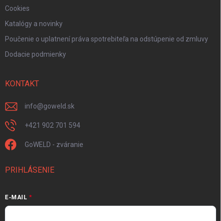
Cookies
Katalógy a novinky
Poučenie o uplatnení práva spotrebiteľa na odstúpenie od zmluvy
Dodacie podmienky
KONTAKT
info
@
goweld.sk
+421 902 701 594
GoWELD - zváranie
PRIHLÁSENIE
E-MAIL