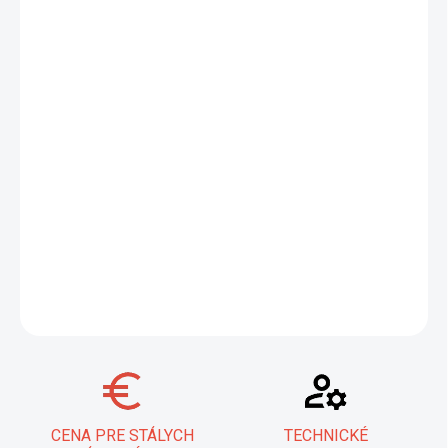
−
+
Pridať do košíka
ESAB OK Weartrode 30 / OK 83.28 je špeciálna elektróda
legovaná chrómom, určená na vysoko odolné naváranie.
Poskytuje vynikajúce riešenie pre opravy a zvýšenie životnosti
komponentov, ako sú koľajnice, hriadele a valce. Je ideálna aj pre
naváranie kaliteľných ocelí.
Zabezpečuje dlhodobú ochranu proti
opotrebovaniu.
Produkt sa predáva ako celé balenie; pri
objednávke 1 ks získavate 1 balík.
DETAILNÉ INFORMÁCIE
OPÝTAŤ SA
STRÁŽIŤ
CENA PRE STÁLYCH
TECHNICKÉ