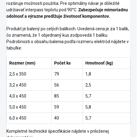
rozširuje možnosti použitia. Pre optimálny návar je dôležité
udržiavať interpass teplotu pod 90°C.
Zabezpečuje mimoriadnu
odolnosť a výrazne predlžuje životnosť komponentov.
Produkt je balený po celých balíkoch. Uvedená cena je za 1 balík,
čo znamená, že 1 objednaný kus zodpovedá 1 balíku.
Podrobnosti o obsahu balenia podľa rozmeru elektród nájdete v
tabuľke:
Rozmer (mm)
Počet ks
Hmotnosť (kg)
2,5 x 350
79
1,8
3,2 x 450
56
2,5
4,0 x 450
85
5,7
5,0 x 450
59
5,8
6,0 x 450
40
5,7
Kompletné technické špecifikácie nájdete v priloženej