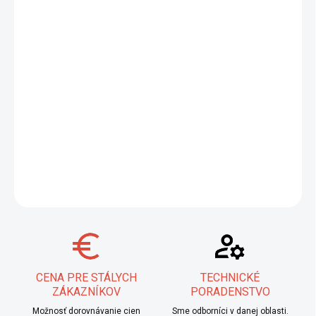
−
+
Pridať do košíka
ESAB OK 73.08 je nízkolegovaná bázická elektróda pre zváranie
ocelí s výnimočnou odolnosťou proti korózii v morskej vode a
agresívnom prostredí. Ideálna pre trupy lodí, ľadoborcov a
konštrukcie odolné voči poveternostným vplyvom. Zvarový kov
má veľmi vysoké mechanické vlastnosti. Cena je za 1 celý balík.
DETAILNÉ INFORMÁCIE
OPÝTAŤ SA
STRÁŽIŤ
CENA PRE STÁLYCH
TECHNICKÉ
ZÁKAZNÍKOV
PORADENSTVO
Možnosť dorovnávanie cien
Sme odborníci v danej oblasti.