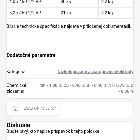
4,0 x 450 1/2 VP
30 ks
2,2 kg
5,0 x 450 1/2 VP
21 ks
2,2 kg
Bližšie technické špecifikácie nájdete v priloženej dokumentácii.
Dodatočné parametre
Kategória
:
Nízkolegované a žiarupevné elektródy
Chemické
Mn - 1,00 %, Cu - 0,40 %, Si - 0,40 %, Ni - 0,70 %, C
zloženie
:
- 0,06 %
ESAB OK 73.08.pdf
Diskusia
Buďte prvý, kto napíše príspevok k tejto položke.