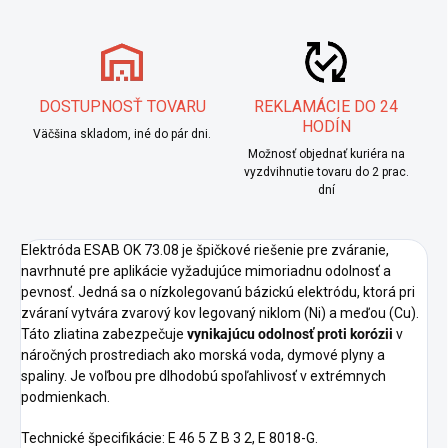
DOSTUPNOSŤ TOVARU
REKLAMÁCIE DO 24
HODÍN
Väčšina skladom, iné do pár dni.
Možnosť objednať kuriéra na
vyzdvihnutie tovaru do 2 prac.
dní
Elektróda ESAB OK 73.08 je špičkové riešenie pre zváranie,
navrhnuté pre aplikácie vyžadujúce mimoriadnu odolnosť a
pevnosť. Jedná sa o nízkolegovanú bázickú elektródu, ktorá pri
zváraní vytvára zvarový kov legovaný niklom (Ni) a meďou (Cu).
Táto zliatina zabezpečuje
vynikajúcu odolnosť proti korózii
v
náročných prostrediach ako morská voda, dymové plyny a
spaliny. Je voľbou pre dlhodobú spoľahlivosť v extrémnych
podmienkach.
Technické špecifikácie: E 46 5 Z B 3 2, E 8018-G.