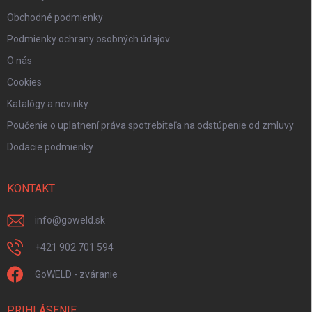
Obchodné podmienky
Podmienky ochrany osobných údajov
O nás
Cookies
Katalógy a novinky
Poučenie o uplatnení práva spotrebiteľa na odstúpenie od zmluvy
Dodacie podmienky
KONTAKT
info
@
goweld.sk
+421 902 701 594
GoWELD - zváranie
PRIHLÁSENIE