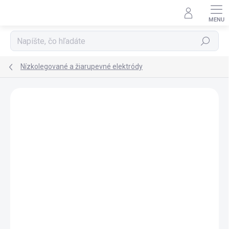
Prejsť na obsah
Hľadať
Nízkolegované a žiarupevné elektródy
Neohodnotené
Podrobnosti hodnotenia
ZNAČKA:
ESAB