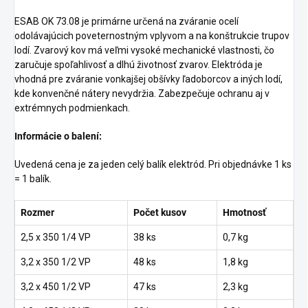
ESAB OK 73.08 je primárne určená na zváranie ocelí
odolávajúcich poveternostným vplyvom a na konštrukcie trupov
lodí. Zvarový kov má veľmi vysoké mechanické vlastnosti, čo
zaručuje spoľahlivosť a dlhú životnosť zvarov. Elektróda je
vhodná pre zváranie vonkajšej obšívky ľadoborcov a iných lodí,
kde konvenčné nátery nevydržia. Zabezpečuje ochranu aj v
extrémnych podmienkach.
Informácie o balení:
Uvedená cena je za jeden celý balík elektród. Pri objednávke 1 ks
= 1 balík.
Rozmer
Počet kusov
Hmotnosť
2,5 x 350 1/4 VP
38 ks
0,7 kg
3,2 x 350 1/2 VP
48 ks
1,8 kg
3,2 x 450 1/2 VP
47 ks
2,3 kg