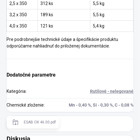
2,5 x 350
312 ks
5,5 kg
3,2 x 350
189 ks
5,5 kg
4,0 x 350
121 ks
5,4 kg
Pre podrobnejšie technické údaje a špecifikácie produktu
odporúčame nahliadnuť do priloženej dokumentácie.
Dodatočné parametre
Kategória
:
Rutilové - nelegované
Chemické zloženie
:
Mn - 0,40 %, Si - 0,30 %, C - 0,08 %
ESAB OK 46.00.pdf
Diskusia