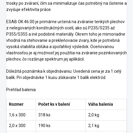
trosky po zváraní, čím sa minimalizuje čas potrebný na čistenie a
zvyšuje efektivita práce.
ESAB OK 46.00 je primárne určená na zváranie tenkých plechov
z nelegovaných konštrukčných ocelí, ako sú P235/S235 až
P355/S355 a iné podobné materiály. Okrem toho je mimoriadne
vhodná na stehovanie a prekleňovacie zvary, kde je potrebná
vysoká stabilita oblúka a spoľahlivý výsledok. Oceňovanou
vlastnosťou je aj možnosť jej použitia na zváranie pozinkovaných
plechov, čo rozširuje spektrum jej aplikácií.
Dôležitá poznámka k objednávaniu: Uvedená cena je za 1 celý
balík. Pri objednávke 1 kusu získavate 1 balík elektród.
Prehľad balenia:
Rozmer
Počet ks v balení
Váha balenia
1,6 x 300
318 ks
2,0 kg
2,0 x 300
190 ks
2,1 kg