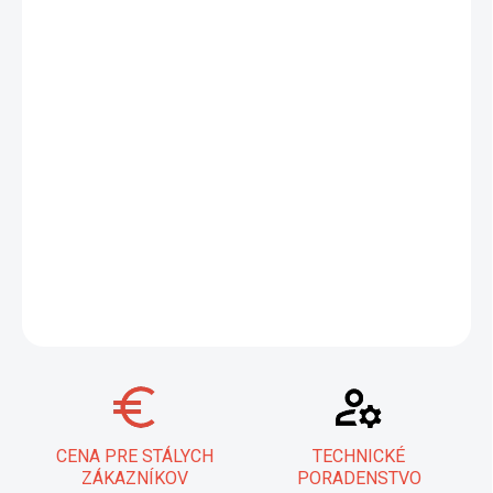
−
+
Pridať do košíka
ESAB OK 46.00 je univerzálna rutilová elektróda pre
jednoduché
zváranie vo všetkých polohách
. Ideálna na zváranie tenkých
plechov z nelegovaných konštrukčných ocelí (napr. P235/S235
až P355/S355), vhodná aj na stehovanie a zváranie
pozinkovaných plechov. Uvedená cena je za 1 celý balík. Pri
objednávke 1 ks = 1 balík.
DETAILNÉ INFORMÁCIE
OPÝTAŤ SA
STRÁŽIŤ
CENA PRE STÁLYCH
TECHNICKÉ
ZÁKAZNÍKOV
PORADENSTVO