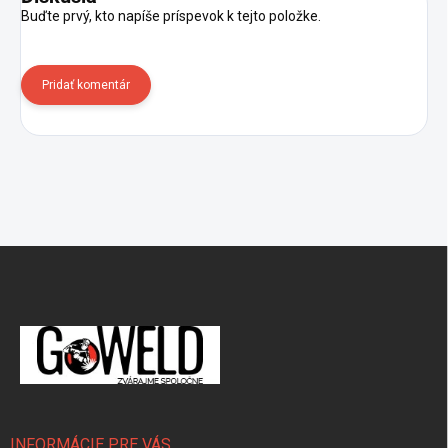
Buďte prvý, kto napíše príspevok k tejto položke.
Pridať komentár
Zápätie
INFORMÁCIE PRE VÁS