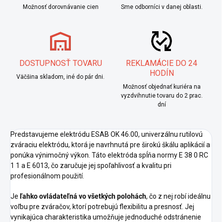
Možnosť dorovnávanie cien
Sme odborníci v danej oblasti.
DOSTUPNOSŤ TOVARU
REKLAMÁCIE DO 24
HODÍN
Väčšina skladom, iné do pár dni.
Možnosť objednať kuriéra na
vyzdvihnutie tovaru do 2 prac.
dní
Predstavujeme elektródu ESAB OK 46.00, univerzálnu rutilovú
zváraciu elektródu, ktorá je navrhnutá pre širokú škálu aplikácií a
ponúka výnimočný výkon. Táto elektróda spĺňa normy E 38 0 RC
1 1 a E 6013, čo zaručuje jej spoľahlivosť a kvalitu pri
profesionálnom použití.
Je
ľahko ovládateľná vo všetkých polohách
, čo z nej robí ideálnu
voľbu pre zváračov, ktorí potrebujú flexibilitu a presnosť. Jej
vynikajúca charakteristika umožňuje jednoduché odstránenie