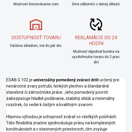
Možnosť dorovnávanie cien
Sme odborníci v danej oblasti.
DOSTUPNOSŤ TOVARU
REKLAMÁCIE DO 24
HODÍN
Väčšina skladom, iné do pár dni.
Možnosť objednať kuriéra na
vyzdvihnutie tovaru do 2 prac.
dní
ESAB G 102 je
univerzálny pomedený zvárací drôt
určený pre
nenáročné zvary potrubí, tenkých plechov a štandardné
stavebné či zámočnícke práce. Jeho pomedený povrch
zabezpečuje hladké podávanie, stabilný oblúk a minimálny
rozstrek, čo vedie k čistým a kvalitným zvarom.
Hlavnou výhodou je schopnosť zvárať vo všetkých polohách.
Táto flexibilita značne zjednodušuje prácu na komplexných
konštrukciách a v stiesnených priestoroch, čím zvyšuje