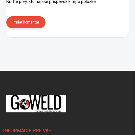
Buďte prvý, kto napíše príspevok k tejto položke.
Pridať komentár
Zápätie
INFORMÁCIE PRE VÁS