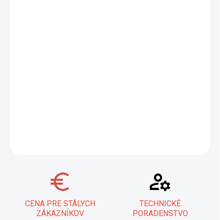
−
+
Pridať do košíka
ESAB G 102 je
ideálny pomedený zvárací drôt
navrhnutý pre
nenáročné zvary potrubí, tenkých plechov a široké spektrum
bežných stavebných a zámočníckych prác. Vďaka svojej
flexibilite umožňuje jednoduché zváranie vo všetkých polohách.
Uvedená cena platí za celé balenie (1 krabička = 5 kg), pričom
objednávka 1 ks zodpovedá jednému baleniu.
DETAILNÉ INFORMÁCIE
OPÝTAŤ SA
STRÁŽIŤ
CENA PRE STÁLYCH
TECHNICKÉ
ZÁKAZNÍKOV
PORADENSTVO