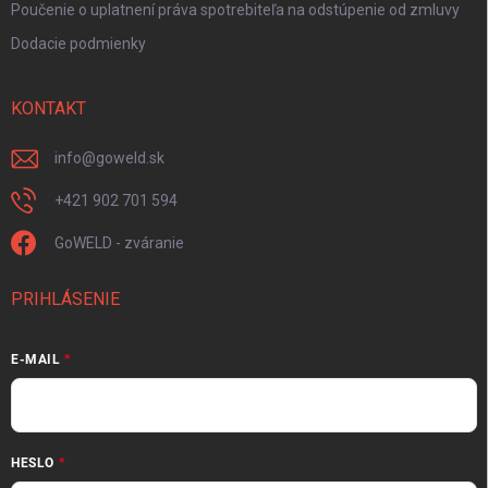
Poučenie o uplatnení práva spotrebiteľa na odstúpenie od zmluvy
Dodacie podmienky
KONTAKT
info
@
goweld.sk
+421 902 701 594
GoWELD - zváranie
PRIHLÁSENIE
E-MAIL
HESLO