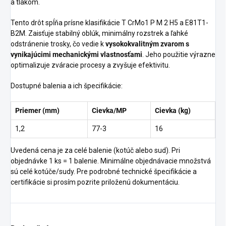
a tlakom.
Tento drôt spĺňa prísne klasifikácie T CrMo1 P M 2 H5 a E81T1-
B2M. Zaisťuje stabilný oblúk, minimálny rozstrek a ľahké
odstránenie trosky, čo vedie k
vysokokvalitným zvarom s
vynikajúcimi mechanickými vlastnosťami
. Jeho použitie výrazne
optimalizuje zváracie procesy a zvyšuje efektivitu.
Dostupné balenia a ich špecifikácie:
Priemer (mm)
Cievka/MP
Cievka (kg)
1,2
77-3
16
Uvedená cena je za celé balenie (kotúč alebo sud). Pri
objednávke 1 ks = 1 balenie. Minimálne objednávacie množstvá
sú celé kotúče/sudy. Pre podrobné technické špecifikácie a
certifikácie si prosím pozrite priloženú dokumentáciu.