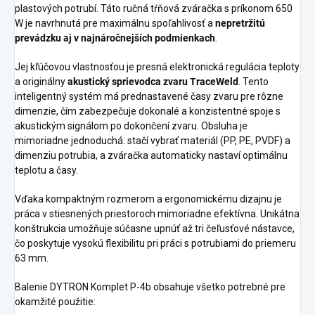
plastových potrubí. Táto ručná tŕňová zváračka s príkonom 650
W je navrhnutá pre maximálnu spoľahlivosť a
nepretržitú
prevádzku aj v najnáročnejších podmienkach
.
Jej kľúčovou vlastnosťou je presná elektronická regulácia teploty
a originálny
akustický sprievodca zvaru TraceWeld
. Tento
inteligentný systém má prednastavené časy zvaru pre rôzne
dimenzie, čím zabezpečuje dokonalé a konzistentné spoje s
akustickým signálom po dokončení zvaru. Obsluha je
mimoriadne jednoduchá: stačí vybrať materiál (PP, PE, PVDF) a
dimenziu potrubia, a zváračka automaticky nastaví optimálnu
teplotu a časy.
Vďaka kompaktným rozmerom a ergonomickému dizajnu je
práca v stiesnených priestoroch mimoriadne efektívna. Unikátna
konštrukcia umožňuje súčasne upnúť až tri čeľusťové nástavce,
čo poskytuje vysokú flexibilitu pri práci s potrubiami do priemeru
63 mm.
Balenie DYTRON Komplet P-4b obsahuje všetko potrebné pre
okamžité použitie: