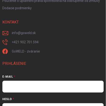
Poučenie o uplatnení práva spotrebiteľa na odstúpenie od zmluvy
Dodacie podmienky
KONTAKT
info
@
goweld.sk
+421 902 701 594
GoWELD - zváranie
PRIHLÁSENIE
E-MAIL
HESLO