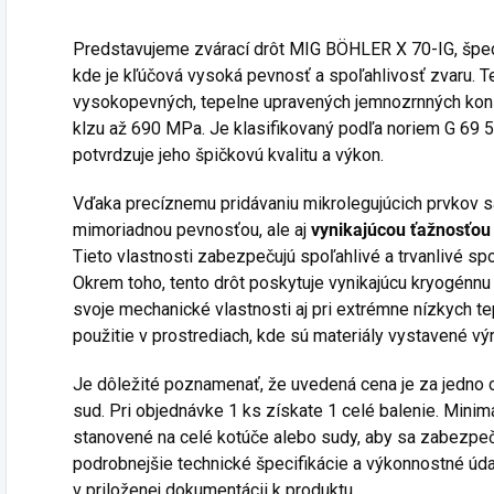
Predstavujeme zvárací drôt MIG BÖHLER X 70-IG, špeci
kde je kľúčová vysoká pevnosť a spoľahlivosť zvaru. Te
vysokopevných, tepelne upravených jemnozrnných kon
klzu až 690 MPa. Je klasifikovaný podľa noriem G 6
potvrdzuje jeho špičkovú kvalitu a výkon.
Vďaka precíznemu pridávaniu mikrolegujúcich prvkov s
mimoriadnou pevnosťou, ale aj
vynikajúcou ťažnosťou
Tieto vlastnosti zabezpečujú spoľahlivé a trvanlivé spoj
Okrem toho, tento drôt poskytuje vynikajúcu kryogénnu
svoje mechanické vlastnosti aj pri extrémne nízkych te
použitie v prostrediach, kde sú materiály vystavené 
Je dôležité poznamenať, že uvedená cena je za jedno c
sud. Pri objednávke 1 ks získate 1 celé balenie. Mini
stanovené na celé kotúče alebo sudy, aby sa zabezpečil
podrobnejšie technické špecifikácie a výkonnostné úda
v priloženej dokumentácii k produktu.