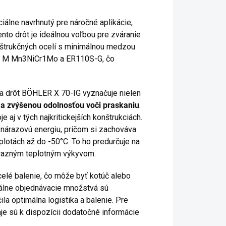
álne navrhnutý pre náročné aplikácie,
nto drôt je ideálnou voľbou pre zváranie
štrukčných ocelí s minimálnou medzou
9 5 M Mn3NiCr1Mo a ER110S-G, čo
a drôt BÖHLER X 70-IG vyznačuje nielen
 a zvýšenou odolnosťou voči praskaniu
.
e aj v tých najkritickejších konštrukciách.
 nárazovú energiu, pričom si zachováva
plotách až do -50°C. To ho predurčuje na
výrazným teplotným výkyvom.
elé balenie, čo môže byť kotúč alebo
málne objednávacie množstvá sú
a optimálna logistika a balenie. Pre
je sú k dispozícii dodatočné informácie