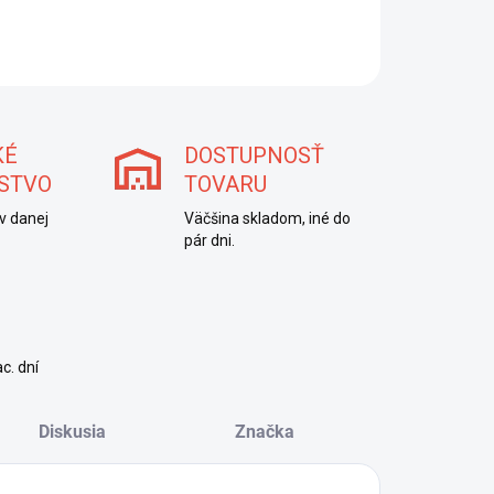
OPÝTAŤ SA
STRÁŽIŤ
KÉ
DOSTUPNOSŤ
STVO
TOVARU
v danej
Väčšina skladom, iné do
pár dni.
c. dní
Diskusia
Značka