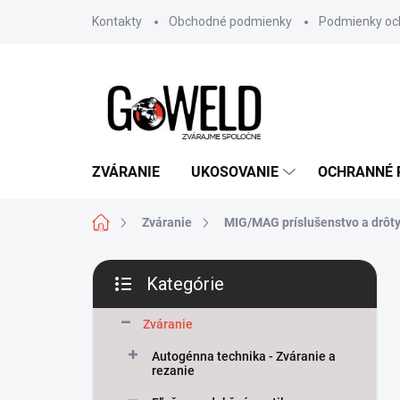
Prejsť na obsah
Kontakty
Obchodné podmienky
Podmienky oc
ZVÁRANIE
UKOSOVANIE
OCHRANNÉ
Domov
Zváranie
MIG/MAG príslušenstvo a drôt
Bočný panel
Kategórie
Preskočiť kategórie
Zváranie
Autogénna technika - Zváranie a
rezanie