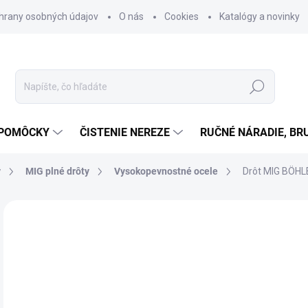
hrany osobných údajov
O nás
Cookies
Katalógy a novinky
Hľadať
 POMÔCKY
ČISTENIE NEREZE
RUČNÉ NÁRADIE, BR
y
MIG plné drôty
Vysokopevnostné ocele
Drôt MIG BÖHL
Neohodnotené
Podrobnosti hodnotenia
ZNAČKA
o
od
Jedn
ZVO