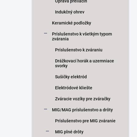
Oprava preliačín
Indukčný ohrev
Keramické podložky
Príslušenstvo k všetkým typom
zvárania
Príslušenstvo k zváraniu
Drážkovací horák a uzemniace
svorky
Sušičky elektród
Elektródové kliešte
Zváracie vozíky pre zváračky
MIG/MAG príslušenstvo a drôty
Príslušenstvo pre MIG zváranie
MIG plné drôty