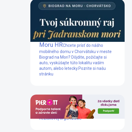
Mobilný dom Biograd na
Moru HR
Chcete prísť do nášho
mobilného domu v Chorvátsku v meste
Biograd na Mori? Dôjdite, požičajte si
auto, vyskúšajte túto lokalitu vaším
autom, alebo letecky.
Pozrite si našu
stránku
Dlhoročne podporujeme prácu tejto
neziskovej organizácie