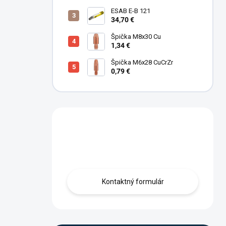
ESAB E-B 121
34,70 €
Špička M8x30 Cu
1,34 €
Špička M6x28 CuCrZr
0,79 €
Máte otázku?
Obráťte sa na nás.
Kontaktný formulár