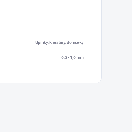
Upinky, klieštiny, domčeky
0,5 - 1,0 mm