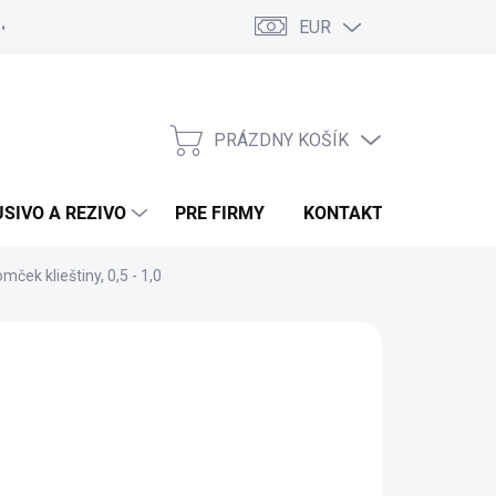
EUR
Poučenie o uplatnení práva spotrebiteľa na odstúpenie od zmluvy
PRÁZDNY KOŠÍK
NÁKUPNÝ KOŠÍK
USIVO A REZIVO
PRE FIRMY
KONTAKTY
mček klieštiny, 0,5 - 1,0
:
ABICOR BINZEL
68 €
/ ks
3 € bez DPH
otková cena:
 SKLADE