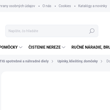
hrany osobných údajov
O nás
Cookies
Katalógy a novinky
Hľadať
 POMÔCKY
ČISTENIE NEREZE
RUČNÉ NÁRADIE, BR
TIG spotrebné a náhradné diely
Upinky, klieštiny, domčeky
Do
Neohodnotené
Podrobnosti hodnotenia
ZNAČKA
6,
5,4
Jedn
NA