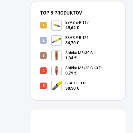
TOP 5 PRODUKTOV
ESAB E-R 117
49,62 €
ESAB E-B 121
34,70 €
Špička M8x30 Cu
1,34 €
Špička M6x28 CuCrZr
0,79 €
ESAB GI 113
38,50 €
Máte otázku?