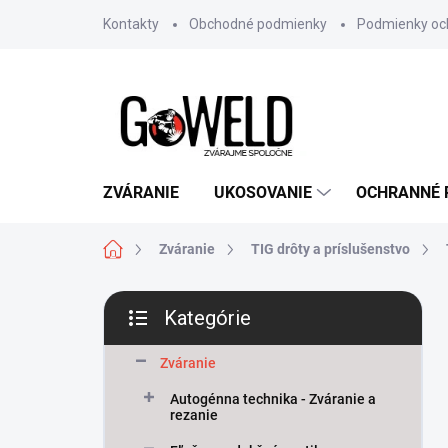
Prejsť na obsah
Kontakty
Obchodné podmienky
Podmienky oc
ZVÁRANIE
UKOSOVANIE
OCHRANNÉ
Domov
Zváranie
TIG drôty a príslušenstvo
Bočný panel
Kategórie
Preskočiť kategórie
Zváranie
Autogénna technika - Zváranie a
rezanie