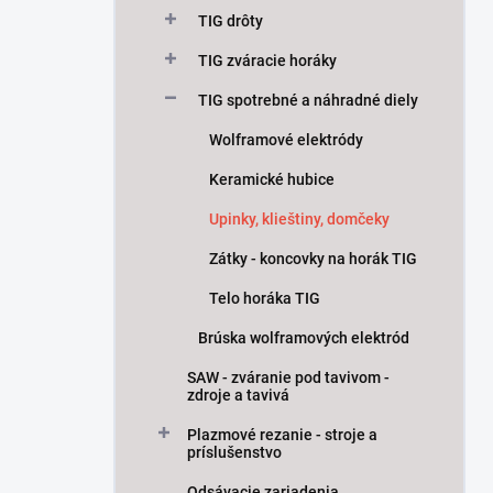
TIG drôty
TIG zváracie horáky
TIG spotrebné a náhradné diely
Wolframové elektródy
Keramické hubice
Upinky, klieštiny, domčeky
Zátky - koncovky na horák TIG
Telo horáka TIG
Brúska wolframových elektród
SAW - zváranie pod tavivom -
zdroje a tavivá
Plazmové rezanie - stroje a
príslušenstvo
Odsávacie zariadenia