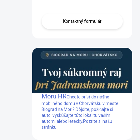
Obráťte sa na nás.
Kontaktný formulár
Mobilný dom Biograd na
Moru HR
Chcete prísť do nášho
mobilného domu v Chorvátsku v meste
Biograd na Mori? Dôjdite, požičajte si
auto, vyskúšajte túto lokalitu vaším
autom, alebo letecky.
Pozrite si našu
stránku