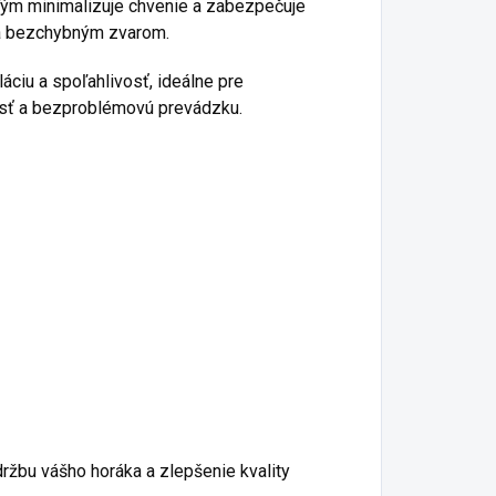
Tým minimalizuje chvenie a zabezpečuje
 a bezchybným zvarom.
áciu a spoľahlivosť, ideálne pre
nosť a bezproblémovú prevádzku.
držbu vášho horáka a zlepšenie kvality