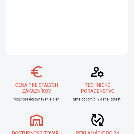
−
+
Pridať do košíka
Čistiaca sada drôtikov na autogénne rezacie hubice
DETAILNÉ INFORMÁCIE
OPÝTAŤ SA
STRÁŽIŤ
CENA PRE STÁLYCH
TECHNICKÉ
ZÁKAZNÍKOV
PORADENSTVO
Možnosť dorovnávanie cien
Sme odborníci v danej oblasti.
DOSTUPNOSŤ TOVARU
REKLAMÁCIE DO 24