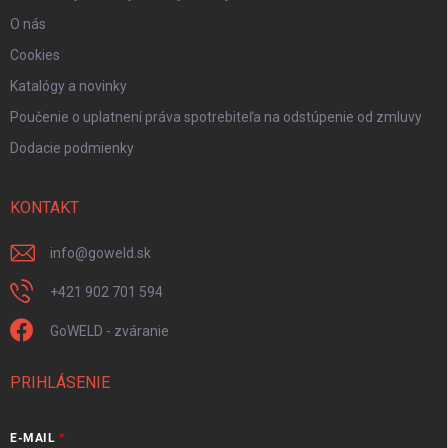
O nás
Cookies
Katalógy a novinky
Poučenie o uplatnení práva spotrebiteľa na odstúpenie od zmluvy
Dodacie podmienky
KONTAKT
info
@
goweld.sk
+421 902 701 594
GoWELD - zváranie
PRIHLÁSENIE
E-MAIL