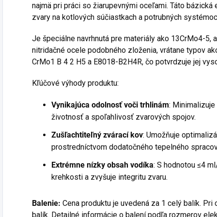
najmä pri práci so žiarupevnými oceľami. Táto bázická 
zvary na kotlových súčiastkach a potrubných systémoc
Je špeciálne navrhnutá pre materiály ako 13CrMo4-5, a 
nitridačné ocele podobného zloženia, vrátane typov 
CrMo1 B 4 2 H5 a E8018-B2H4R, čo potvrdzuje jej vysok
Kľúčové výhody produktu:
Vynikajúca odolnosť voči trhlinám
: Minimalizuje 
životnosť a spoľahlivosť zvarových spojov.
Zušľachtiteľný zvárací kov
: Umožňuje optimalizá
prostredníctvom dodatočného tepelného spracov
Extrémne nízky obsah vodíka
: S hodnotou ≤4 ml
krehkosti a zvyšuje integritu zvaru.
Balenie:
Cena produktu je uvedená za 1 celý balík. Pri
balík. Detailné informácie o balení podľa rozmerov elek