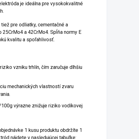
elektróda je ideálna pre vysokokvalitné
h.
tiež pre odliatky, cementačné a
ako 25CrMo4 a 42CrMo4. Spĺňa normy E
ú kvalitu a spoľahlivosť.
riziko vzniku trhlín, čím zaručuje dlhšiu
ciu mechanických vlastností zvaru
ania.
/100g výrazne znižuje riziko vodíkovej
 objednávke 1 kusu produktu obdržíte 1
tród nájdete v nasledujúcej tabuľke: