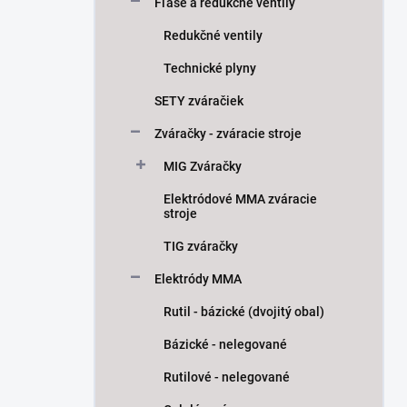
Fľaše a redukčné ventily
Redukčné ventily
Technické plyny
SETY zváračiek
Zváračky - zváracie stroje
MIG Zváračky
Elektródové MMA zváracie
stroje
TIG zváračky
Elektródy MMA
Rutil - bázické (dvojitý obal)
Bázické - nelegované
Rutilové - nelegované