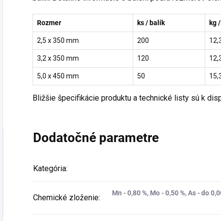
Rozmer
ks / balík
kg 
2,5 x 350 mm
200
12,
3,2 x 350 mm
120
12,
5,0 x 450 mm
50
15,
Bližšie špecifikácie produktu a technické listy sú k disp
Dodatočné parametre
Kategória
:
Mn - 0,80 %, Mo - 0,50 %, As - do 0,00
Chemické zloženie
: