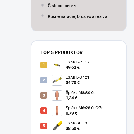
Čistenie nereze
Ručné náradie, brusivo a rezivo
TOP 5 PRODUKTOV
ESAB E-R 117
49,62 €
ESAB E-B 121
34,70 €
Špička M8x30 Cu
1,34 €
Špička M6x28 CuCrZr
0,79 €
ESAB GI 113
38,50 €