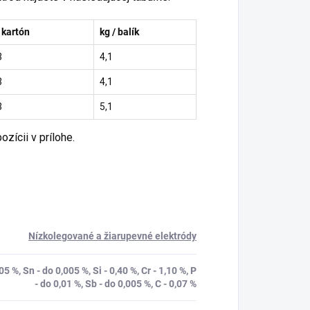
/ kartón
kg / balík
3
4,1
3
4,1
3
5,1
ozícii v prílohe.
Nízkolegované a žiarupevné elektródy
5 %, Sn - do 0,005 %, Si - 0,40 %, Cr - 1,10 %, P
- do 0,01 %, Sb - do 0,005 %, C - 0,07 %