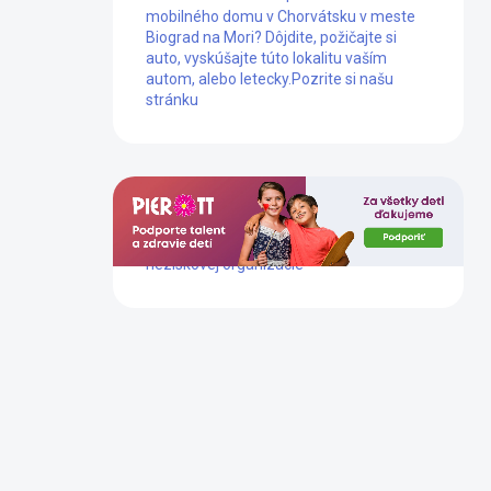
mobilného domu v Chorvátsku v meste
Biograd na Mori? Dôjdite, požičajte si
auto, vyskúšajte túto lokalitu vaším
autom, alebo letecky.
Pozrite si našu
stránku
Dlhoročne podporujeme prácu tejto
neziskovej organizácie