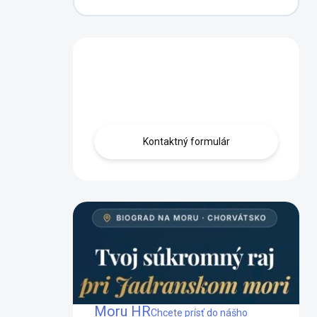
Máte otázku?
Obráťte sa na nás.
Kontaktný formulár
Mobilný dom Biograd na
Moru HR
Chcete prísť do nášho