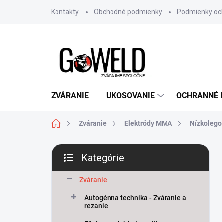
Prejsť na obsah
Kontakty
Obchodné podmienky
Podmienky oc
ZVÁRANIE
UKOSOVANIE
OCHRANNÉ
Domov
Zváranie
Elektródy MMA
Nízkolego
Bočný panel
Kategórie
Preskočiť kategórie
Zváranie
Autogénna technika - Zváranie a
rezanie