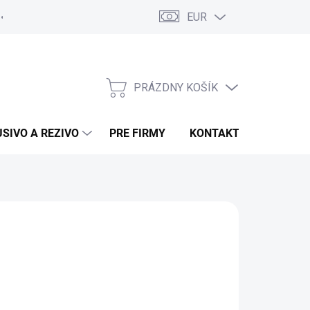
EUR
Poučenie o uplatnení práva spotrebiteľa na odstúpenie od zmluvy
PRÁZDNY KOŠÍK
NÁKUPNÝ KOŠÍK
USIVO A REZIVO
PRE FIRMY
KONTAKTY
:
BÖHLER WELDING
d
51,20 €
/ bal
41,63 €
bez DPH
otková cena: