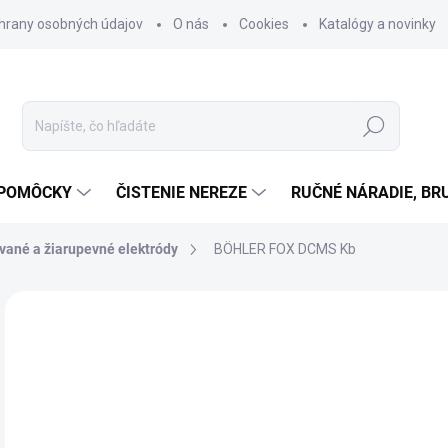
hrany osobných údajov
O nás
Cookies
Katalógy a novinky
Hľadať
 POMÔCKY
ČISTENIE NEREZE
RUČNÉ NÁRADIE, BR
vané a žiarupevné elektródy
BÖHLER FOX DCMS Kb
Neohodnotené
Podrobnosti hodnotenia
ZNAČKA
o
od
Jedn