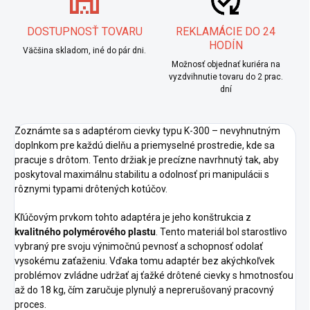
DOSTUPNOSŤ TOVARU
REKLAMÁCIE DO 24
HODÍN
Väčšina skladom, iné do pár dni.
Možnosť objednať kuriéra na
vyzdvihnutie tovaru do 2 prac.
dní
Zoznámte sa s adaptérom cievky typu K-300 – nevyhnutným
doplnkom pre každú dielňu a priemyselné prostredie, kde sa
pracuje s drôtom. Tento držiak je precízne navrhnutý tak, aby
poskytoval maximálnu stabilitu a odolnosť pri manipulácii s
rôznymi typami drôtených kotúčov.
Kľúčovým prvkom tohto adaptéra je jeho konštrukcia z
kvalitného polymérového plastu
. Tento materiál bol starostlivo
vybraný pre svoju výnimočnú pevnosť a schopnosť odolať
vysokému zaťaženiu. Vďaka tomu adaptér bez akýchkoľvek
problémov zvládne udržať aj ťažké drôtené cievky s hmotnosťou
až do 18 kg, čím zaručuje plynulý a neprerušovaný pracovný
proces.