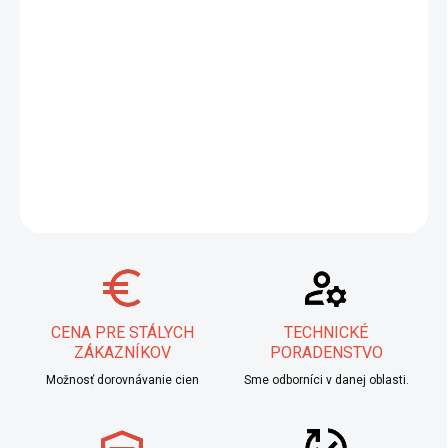
Predstavujeme odolný adaptér cievky typu K-300, navrhnutý pre
spoľahlivé upevnenie drôtených kotúčov. Vyrobený z
vysokokvalitného polymérového plastu, bez námahy zvládne
zaťaženie až do 18 kg. Ideálny pre profesionálne použitie,
zaisťuje stabilnú manipuláciu s drôtom.
DETAILNÉ INFORMÁCIE
OPÝTAŤ SA
STRÁŽIŤ
CENA PRE STÁLYCH
TECHNICKÉ
ZÁKAZNÍKOV
PORADENSTVO
Možnosť dorovnávanie cien
Sme odborníci v danej oblasti.