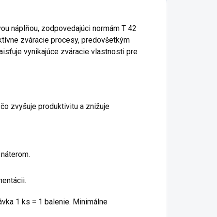
vou náplňou, zodpovedajúci normám T 42
tívne zváracie procesy, predovšetkým
isťuje vynikajúce zváracie vlastnosti pre
čo zvyšuje produktivitu a znižuje
 náterom.
entácii.
ávka 1 ks = 1 balenie. Minimálne