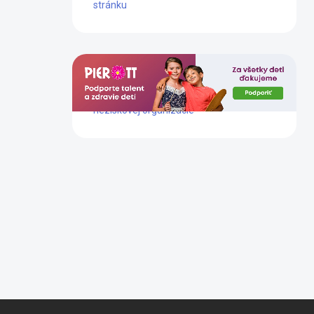
stránku
Dlhoročne podporujeme prácu tejto
neziskovej organizácie