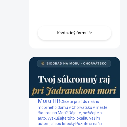
Máte otázku?
Obráťte sa na nás.
Kontaktný formulár
Mobilný dom Biograd na
Moru HR
Chcete prísť do nášho
mobilného domu v Chorvátsku v meste
Biograd na Mori? Dôjdite, požičajte si
auto, vyskúšajte túto lokalitu vaším
autom, alebo letecky.
Pozrite si našu