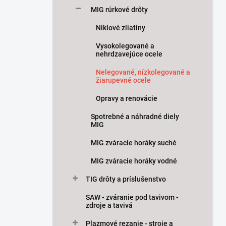
MIG rúrkové drôty
Niklové zliatiny
Vysokolegované a
nehrdzavejúce ocele
Nelegované, nízkolegované a
žiarupevné ocele
Opravy a renovácie
Spotrebné a náhradné diely
MIG
MIG zváracie horáky suché
MIG zváracie horáky vodné
TIG drôty a príslušenstvo
SAW - zváranie pod tavivom -
zdroje a tavivá
Plazmové rezanie - stroje a