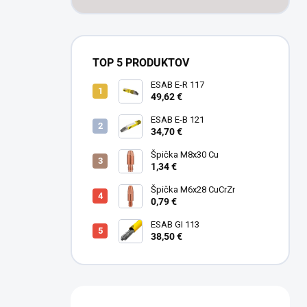
TOP 5 PRODUKTOV
ESAB E-R 117
49,62 €
ESAB E-B 121
34,70 €
Špička M8x30 Cu
1,34 €
Špička M6x28 CuCrZr
0,79 €
ESAB GI 113
38,50 €