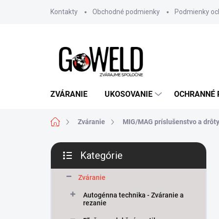
Prejsť na obsah
Kontakty
Obchodné podmienky
Podmienky oc
ZVÁRANIE
UKOSOVANIE
OCHRANNÉ
Domov
Zváranie
MIG/MAG príslušenstvo a drôt
Bočný panel
Kategórie
Preskočiť kategórie
Zváranie
Autogénna technika - Zváranie a
rezanie