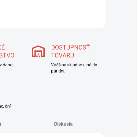
ILNÉ INFORMÁCIE
OPÝTAŤ SA
STRÁŽIŤ
KÉ
DOSTUPNOSŤ
STVO
TOVARU
v danej
Väčšina skladom, iné do
pár dni.
c. dní
)
Diskusia