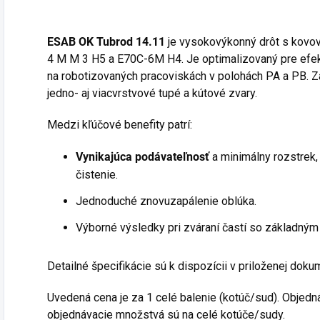
ESAB OK Tubrod 14.11
je vysokovýkonný drôt s kovo
4 M M 3 H5 a E70C-6M H4. Je optimalizovaný pre efek
na robotizovaných pracoviskách v polohách PA a PB. Za
jedno- aj viacvrstvové tupé a kútové zvary.
Medzi kľúčové benefity patrí:
Vynikajúca podávateľnosť
a minimálny rozstrek, 
čistenie.
Jednoduché znovuzapálenie oblúka.
Výborné výsledky pri zváraní častí so základným
Detailné špecifikácie sú k dispozícii v priloženej dokum
Uvedená cena je za 1 celé balenie (kotúč/sud). Objedn
objednávacie množstvá sú na celé kotúče/sudy.