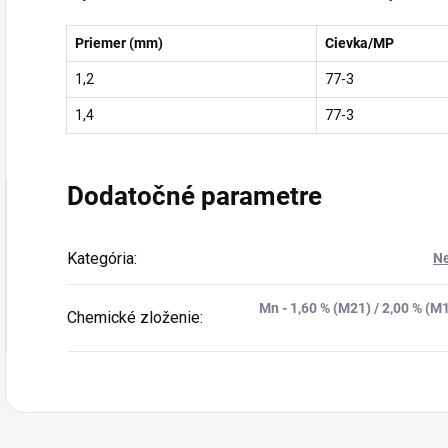
Priemer (mm)
Cievka/MP
1,2
77-3
1,4
77-3
Dodatočné parametre
Kategória
:
Ne
Mn - 1,60 % (M21) / 2,00 % (M12
Chemické zloženie
: