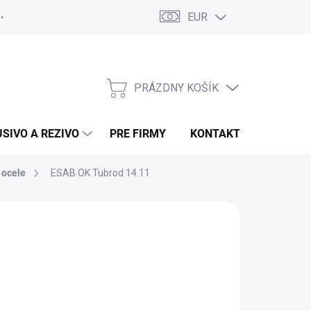
EUR
Poučenie o uplatnení práva spotrebiteľa na odstúpenie od zmluvy
PRÁZDNY KOŠÍK
NÁKUPNÝ KOŠÍK
USIVO A REZIVO
PRE FIRMY
KONTAKTY
 ocele
ESAB OK Tubrod 14.11
:
ESAB
d
130,90 €
/ kotúč
106,42 €
bez DPH
otková cena: