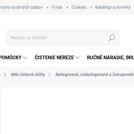
hrany osobných údajov
O nás
Cookies
Katalógy a novinky
Hľadať
 POMÔCKY
ČISTENIE NEREZE
RUČNÉ NÁRADIE, BR
y
MIG rúrkové drôty
Nelegované, nízkolegované a žiarupevné
Neohodnotené
Podrobnosti hodnotenia
ZNAČKA
o
od
Jedn