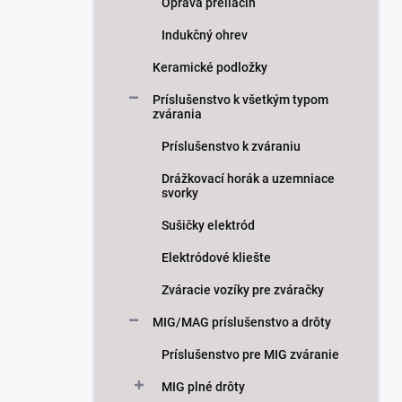
Oprava preliačín
Indukčný ohrev
Keramické podložky
Príslušenstvo k všetkým typom
zvárania
Príslušenstvo k zváraniu
Drážkovací horák a uzemniace
svorky
Sušičky elektród
Elektródové kliešte
Zváracie vozíky pre zváračky
MIG/MAG príslušenstvo a drôty
Príslušenstvo pre MIG zváranie
MIG plné drôty