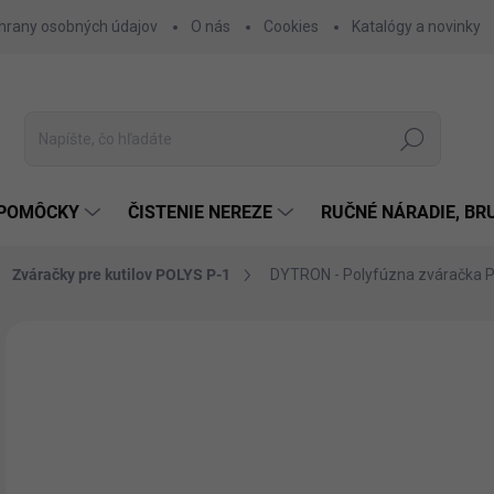
hrany osobných údajov
O nás
Cookies
Katalógy a novinky
Hľadať
 POMÔCKY
ČISTENIE NEREZE
RUČNÉ NÁRADIE, BR
Zváračky pre kutilov POLYS P-1
DYTRON - Polyfúzna zváračka 
Neohodnotené
Podrobnosti hodnotenia
o
od
Jedn
ZVO