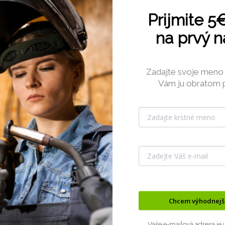
Prijmite
5
na prvý 
Zadajte svoje meno 
Vám ju obratom 
Chcem výhodnejší
Vaše e-mailová adresa je 