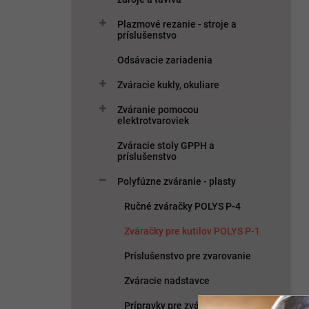
Plazmové rezanie - stroje a
príslušenstvo
Odsávacie zariadenia
Zváracie kukly, okuliare
Zváranie pomocou
elektrotvaroviek
Zváracie stoly GPPH a
príslušenstvo
Polyfúzne zváranie - plasty
Ručné zváračky POLYS P-4
Zváračky pre kutilov POLYS P-1
Príslušenstvo pre zvarovanie
Zváracie nadstavce
Prípravky pre zváranie MP75,