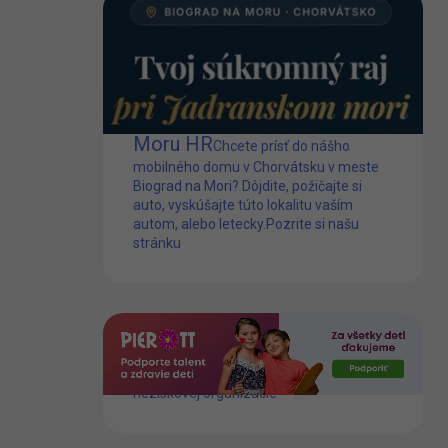
Mobilný dom Biograd na
Moru HR
Chcete prísť do nášho
mobilného domu v Chorvátsku v meste
Biograd na Mori? Dôjdite, požičajte si
auto, vyskúšajte túto lokalitu vaším
autom, alebo letecky.
Pozrite si našu
stránku
Dlhoročne podporujeme prácu tejto
neziskovej organizácie