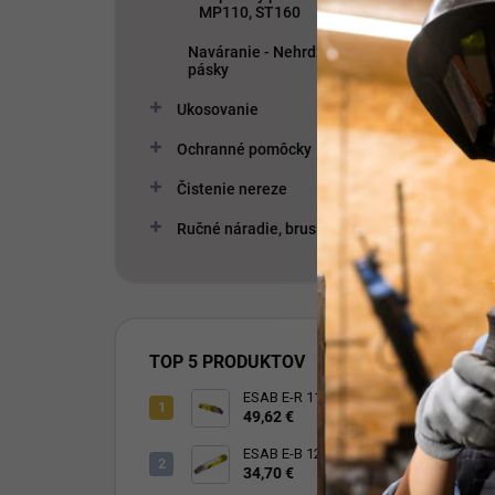
MP110, ST160
Naváranie - Nehrdzavejúce
pásky
Ukosovanie
Ochranné pomôcky
Čistenie nereze
Ručné náradie, brusivo a rezivo
TOP 5 PRODUKTOV
ESAB E-R 117
49,62 €
ESAB E-B 121
34,70 €