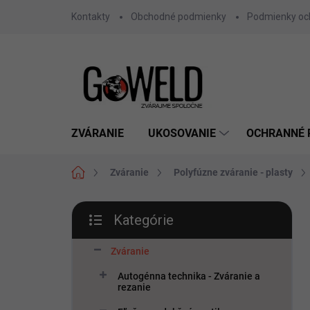
Prejsť na obsah
Kontakty
Obchodné podmienky
Podmienky oc
ZVÁRANIE
UKOSOVANIE
OCHRANNÉ
Domov
Zváranie
Polyfúzne zváranie - plasty
Bočný panel
Kategórie
Preskočiť kategórie
Zváranie
Autogénna technika - Zváranie a
rezanie