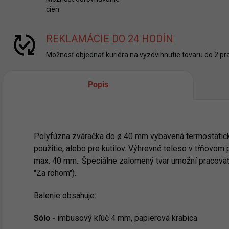
cien
REKLAMÁCIE DO 24 HODÍN
Možnosť objednať kuriéra na vyzdvihnutie tovaru do 2 pra
Popis
Polyfúzna zváračka do ø 40 mm vybavená termostatick
použitie, alebo pre kutilov. Výhrevné teleso v tŕňovo
max. 40 mm.. Špeciálne zalomený tvar umožní pracovať 
"Za rohom").
Balenie obsahuje:
Sólo -
imbusový kľúč 4 mm, papierová krabica