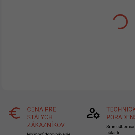
BAL
MÔŽ
MOŽ
DETA
CENA PRE
TECHNIC
STÁLYCH
PORADEN
ZÁKAZNÍKOV
Sme odborníci 
oblasti.
Možnosť dorovnávanie