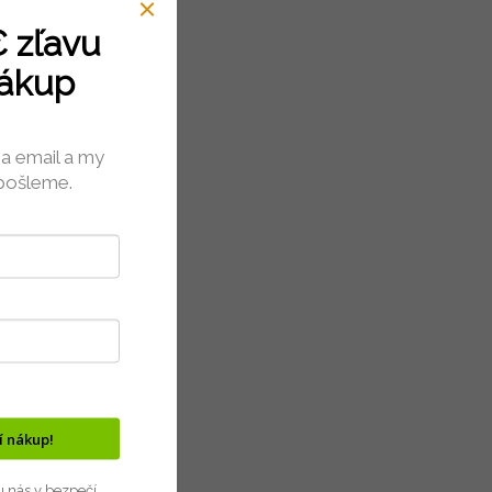
€
zľavu
nákup
a email a my
pošleme.
 nákup!
u nás v bezpečí.