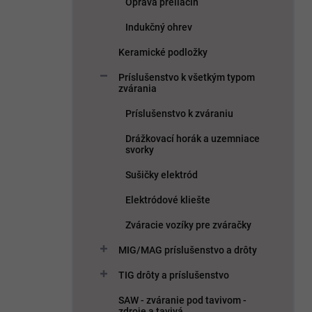
Oprava preliačín
Indukčný ohrev
Keramické podložky
Príslušenstvo k všetkým typom
zvárania
Príslušenstvo k zváraniu
Drážkovací horák a uzemniace
svorky
Sušičky elektród
Elektródové kliešte
Zváracie vozíky pre zváračky
MIG/MAG príslušenstvo a drôty
TIG drôty a príslušenstvo
SAW - zváranie pod tavivom -
zdroje a tavivá