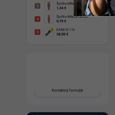
Špička M8x30 Cu
1,34 €
Špička M6x28 CuCrZr
0,79 €
ESAB GI 113
38,50 €
Máte otázku?
Obráťte sa na nás.
Kontaktný formulár