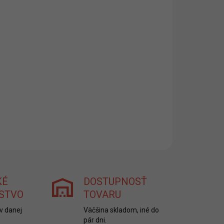
ENIE
EME DORUČIŤ DO:
ZVOĽTE VARIANT
NOSTI DORUČENIA
−
+
Pridať do košíka
ILNÉ INFORMÁCIE
OPÝTAŤ SA
STRÁŽIŤ
KÉ
DOSTUPNOSŤ
STVO
TOVARU
v danej
Väčšina skladom, iné do
pár dni.