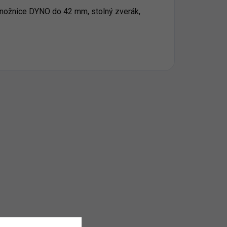
, nožnice DYNO do 42 mm, stolný zverák,