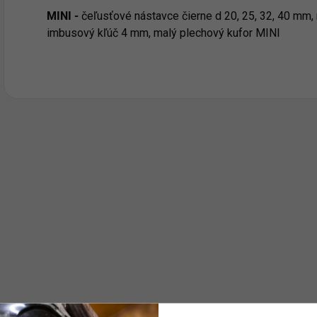
MINI -
čeľusťové nástavce čierne d 20, 25, 32, 40 mm
imbusový kľúč 4 mm, malý plechový kufor MINI