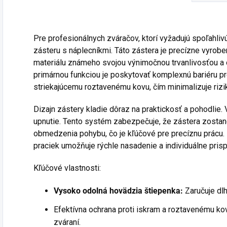
Pre profesionálnych zváračov, ktorí vyžadujú spoľahli
zásteru s náplecníkmi. Táto zástera je precízne vyrob
materiálu známeho svojou výnimočnou trvanlivosťou a
primárnou funkciou je poskytovať komplexnú bariéru p
striekajúcemu roztavenému kovu, čím minimalizuje riz
Dizajn zástery kladie dôraz na praktickosť a pohodlie
upnutie. Tento systém zabezpečuje, že zástera zosta
obmedzenia pohybu, čo je kľúčové pre precíznu prácu
praciek umožňuje rýchle nasadenie a individuálne prisp
Kľúčové vlastnosti:
Vysoko odolná hovädzia štiepenka:
Zaručuje dlh
Efektívna ochrana proti iskram a roztavenému k
zváraní.