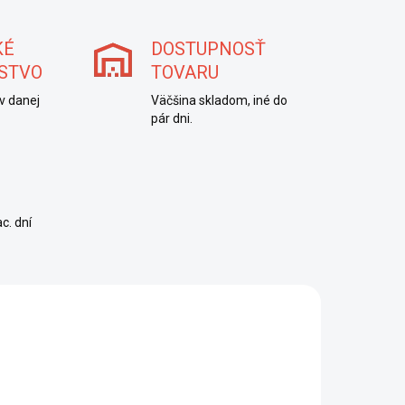
KÉ
DOSTUPNOSŤ
STVO
TOVARU
v danej
Väčšina skladom, iné do
pár dni.
c. dní