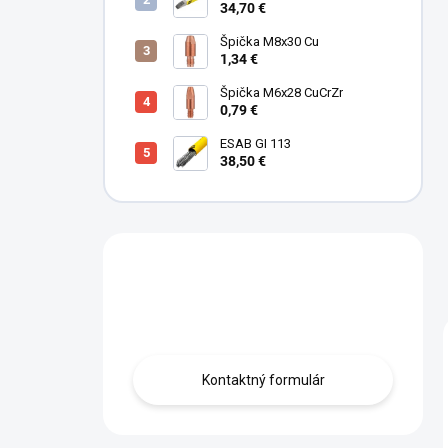
34,70 €
Špička M8x30 Cu
1,34 €
Špička M6x28 CuCrZr
0,79 €
ESAB GI 113
38,50 €
Máte otázku?
Obráťte sa na nás.
Kontaktný formulár