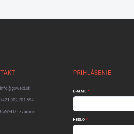
TAKT
PRIHLÁSENIE
info
@
goweld.sk
E-MAIL
+421 902 701 594
GoWELD - zváranie
HESLO