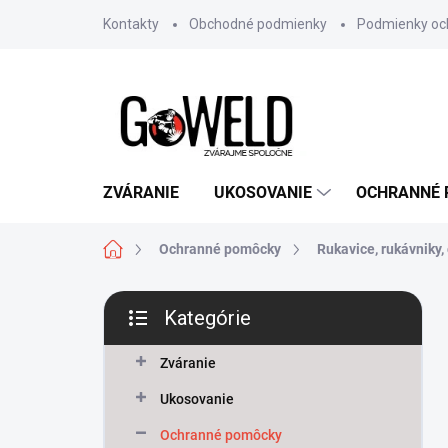
Prejsť na obsah
Kontakty
Obchodné podmienky
Podmienky oc
ZVÁRANIE
UKOSOVANIE
OCHRANNÉ
Domov
Ochranné pomôcky
Rukavice, rukávniky
Bočný panel
Kategórie
Preskočiť kategórie
Zváranie
Ukosovanie
Ochranné pomôcky