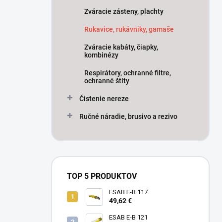
Zváracie zásteny, plachty
Rukavice, rukávniky, gamaše
Zváracie kabáty, čiapky,
kombinézy
Respirátory, ochranné filtre,
ochranné štíty
Čistenie nereze
Ručné náradie, brusivo a rezivo
TOP 5 PRODUKTOV
ESAB E-R 117
49,62 €
ESAB E-B 121