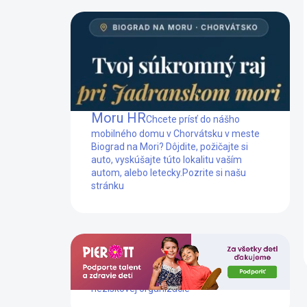
Mobilný dom Biograd na
Moru HR
Chcete prísť do nášho
mobilného domu v Chorvátsku v meste
Biograd na Mori? Dôjdite, požičajte si
auto, vyskúšajte túto lokalitu vaším
autom, alebo letecky.
Pozrite si našu
stránku
Dlhoročne podporujeme prácu tejto
neziskovej organizácie