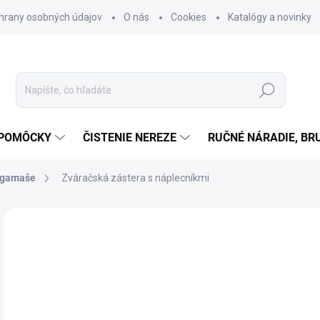
hrany osobných údajov
O nás
Cookies
Katalógy a novinky
Hľadať
 POMÔCKY
ČISTENIE NEREZE
RUČNÉ NÁRADIE, BR
, gamaše
Zváračská zástera s náplecníkmi
Neohodnotené
Podrobnosti hodnotenia
ZNAČKA
27
22,
Jedn
NA