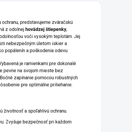
vú ochranu, predstavujeme zváračskú
ená z odolnej
hovädzej štiepenky
,
 odolnosťou voči vysokým teplotám. Jej
roti nebezpečným úletom iskier a
iko popálenín a poškodenia odevu.
. Vybavená je ramienkami pre dokonalé
ne pevne na svojom mieste bez
. Bočné zapínanie pomocou robustných
ôsobenie pre optimálne priliehanie.
ú životnosť a spoľahlivú ochranu.
ovu: Zvyšuje bezpečnosť pri každom