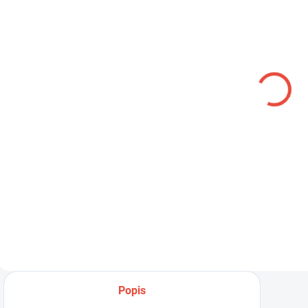
NA SKLADE
NA SKLADE
Gamaše na
Rukávniky
ochranu nôh
slovenské -
8,50 €
pár
18,54 €
Do košíka
Do košíka
Tieto gamaše sú
navrhnuté pre
Chráňte sa pri práci
účinnú ochranu
s našimi vysoko
spodnej časti nôh –
kvalitnými
lýtok a píšťal. Sú
koženými
ideálne pre...
rukávnikmi,
navrhnutými
špeciálne pre...
Popis