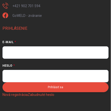
+421 902 701 594
GoWELD - zváranie
PRIHLÁSENIE
E-MAIL
HESLO
Prihlásiť sa
Nová registrácia
Zabudnuté heslo