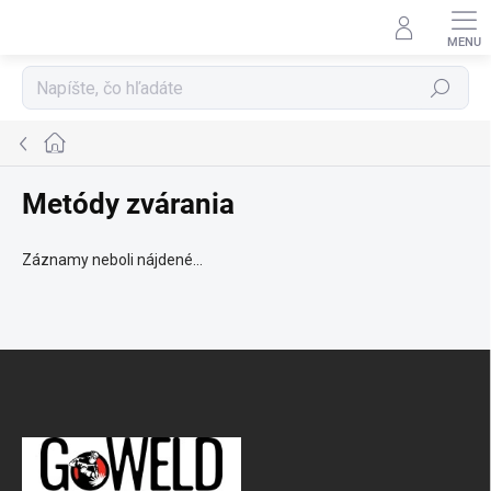
Prejsť na obsah
Hľadať
Domov
Metódy zvárania
Záznamy neboli nájdené...
Zápätie