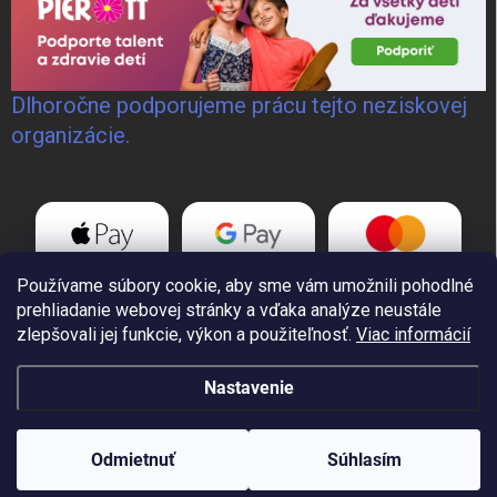
Dlhoročne podporujeme prácu tejto neziskovej
organizácie.
Používame súbory cookie, aby sme vám umožnili pohodlné
prehliadanie webovej stránky a vďaka analýze neustále
zlepšovali jej funkcie, výkon a použiteľnosť.
Viac informácií
Nastavenie
Copyright 2026
GoWELD, s.r.o.
. Všetky práva vyhradené.
Odmietnuť
Súhlasím
Vytvoril Shoptet