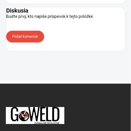
Diskusia
Buďte prvý, kto napíše príspevok k tejto položke.
Pridať komentár
Zápätie