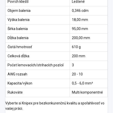
Povrch klieští
Leštené
Objem balenia
0,346 cdm
Výška balenia
18,00 mm
Šírka balenia
95,00 mm
Dĺžka balenia
200,00 mm
Čistá hmotnosť
610 g
Celková dĺžka
200 mm
Počet lemovacích/strihacích pozícií
3
AWG rozsah
20 - 10
Kapacita/výkon
0,5 - 6,0 mm²
Rukoväte
Multi komponentné
Vyberte si Knipex pre bezkonkurenčnú kvalitu a spoľahlivosť vo
vašej práci.