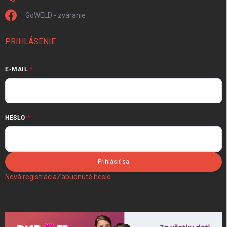
GoWELD - zváranie
PRIHLÁSENIE
E-MAIL
HESLO
Prihlásiť sa
Nová registrácia
Zabudnuté heslo