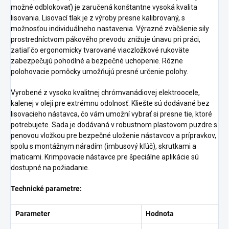
možné odblokovať) je zaručená konštantne vysoká kvalita
lisovania. Lisovací tlak je z výroby presne kalibrovaný, s
možnosťou individuálneho nastavenia. Výrazné zväčšenie sily
prostredníctvom pákového prevodu znižuje únavu pri práci,
zatiaľ čo ergonomicky tvarované viaczložkové rukoväte
zabezpečujú pohodlné a bezpečné uchopenie. Rôzne
polohovacie pomôcky umožňujú presné určenie polohy.
Vyrobené z vysoko kvalitnej chrómvanádiovej elektroocele,
kalenej v oleji pre extrémnu odolnosť. Kliešte sú dodávané bez
lisovacieho nástavca, čo vám umožní vybrať si presne tie, ktoré
potrebujete. Sada je dodávaná v robustnom plastovom puzdre s
penovou vložkou pre bezpečné uloženie nástavcov a prípravkov,
spolu s montážnym náradím (imbusový kľúč), skrutkami a
maticami. Krimpovacie nástavce pre špeciálne aplikácie sú
dostupné na požiadanie.
Technické parametre:
Parameter
Hodnota