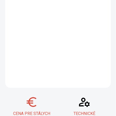
−
+
Pridať do košíka
Objavte kliešte Knipex, majstra vo viacúčelovom lisovaní, ktoré
ponúkajú takmer 1000 aplikácií v jednom nástroji. Vďaka
presným profilom a nútenému blokovaniu zaručujú
konštantne
vysokú kvalitu lisovania
. Ich ergonomické rukoväte a paralelný
pohyb minimalizujú únavu pri práci, zatiaľ čo robustná
chrómvanádiová elektrooceľ zabezpečuje dlhú životnosť. Ideálne
pre profesionálov hľadajúcich spoľahlivosť a efektivitu.
DETAILNÉ INFORMÁCIE
OPÝTAŤ SA
STRÁŽIŤ
CENA PRE STÁLYCH
TECHNICKÉ