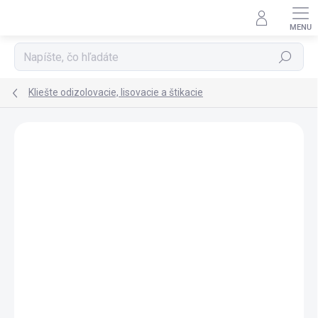
Prejsť na obsah
Hľadať
Kliešte odizolovacie, lisovacie a štikacie
Neohodnotené
Podrobnosti hodnotenia
ZNAČKA:
KNIPEX