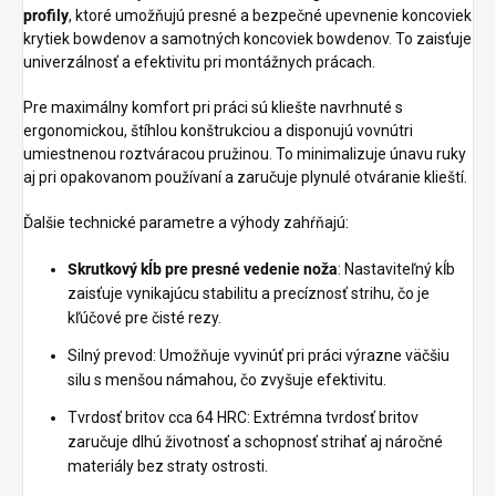
profily
, ktoré umožňujú presné a bezpečné upevnenie koncoviek
krytiek bowdenov a samotných koncoviek bowdenov. To zaisťuje
univerzálnosť a efektivitu pri montážnych prácach.
Pre maximálny komfort pri práci sú kliešte navrhnuté s
ergonomickou, štíhlou konštrukciou a disponujú vovnútri
umiestnenou roztváracou pružinou. To minimalizuje únavu ruky
aj pri opakovanom používaní a zaručuje plynulé otváranie klieští.
Ďalšie technické parametre a výhody zahŕňajú:
Skrutkový kĺb pre presné vedenie noža
: Nastaviteľný kĺb
zaisťuje vynikajúcu stabilitu a precíznosť strihu, čo je
kľúčové pre čisté rezy.
Silný prevod: Umožňuje vyvinúť pri práci výrazne väčšiu
silu s menšou námahou, čo zvyšuje efektivitu.
Tvrdosť britov cca 64 HRC: Extrémna tvrdosť britov
zaručuje dlhú životnosť a schopnosť strihať aj náročné
materiály bez straty ostrosti.