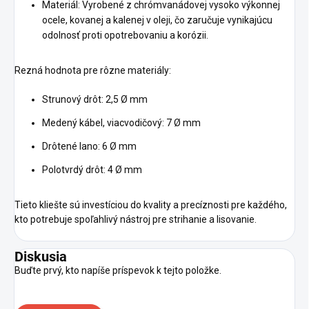
Materiál: Vyrobené z chrómvanádovej vysoko výkonnej
ocele, kovanej a kalenej v oleji, čo zaručuje vynikajúcu
odolnosť proti opotrebovaniu a korózii.
Rezná hodnota pre rôzne materiály:
Strunový drôt: 2,5 Ø mm
Medený kábel, viacvodičový: 7 Ø mm
Drôtené lano: 6 Ø mm
Polotvrdý drôt: 4 Ø mm
Tieto kliešte sú investíciou do kvality a precíznosti pre každého,
kto potrebuje spoľahlivý nástroj pre strihanie a lisovanie.
Diskusia
Buďte prvý, kto napíše príspevok k tejto položke.