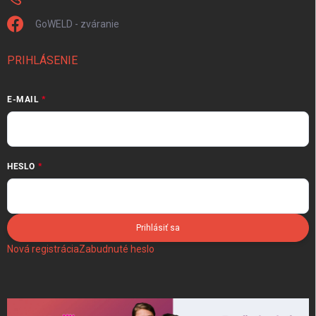
GoWELD - zváranie
PRIHLÁSENIE
E-MAIL
HESLO
Prihlásiť sa
Nová registrácia
Zabudnuté heslo