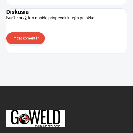
Diskusia
Buďte prvý, kto napíše príspevok k tejto položke.
Pridať komentár
Zápätie