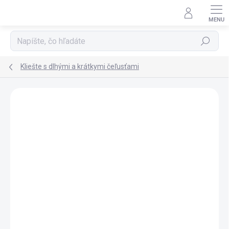
Prejsť na obsah
Hľadať
Kliešte s dlhými a krátkymi čeľusťami
Neohodnotené
Podrobnosti hodnotenia
ZNAČKA:
KNIPEX