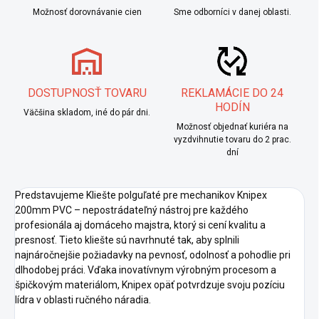
Možnosť dorovnávanie cien
Sme odborníci v danej oblasti.
DOSTUPNOSŤ TOVARU
REKLAMÁCIE DO 24
HODÍN
Väčšina skladom, iné do pár dni.
Možnosť objednať kuriéra na
vyzdvihnutie tovaru do 2 prac.
dní
Predstavujeme Kliešte polguľaté pre mechanikov Knipex
200mm PVC – nepostrádateľný nástroj pre každého
profesionála aj domáceho majstra, ktorý si cení kvalitu a
presnosť. Tieto kliešte sú navrhnuté tak, aby splnili
najnáročnejšie požiadavky na pevnosť, odolnosť a pohodlie pri
dlhodobej práci. Vďaka inovatívnym výrobným procesom a
špičkovým materiálom, Knipex opäť potvrdzuje svoju pozíciu
lídra v oblasti ručného náradia.