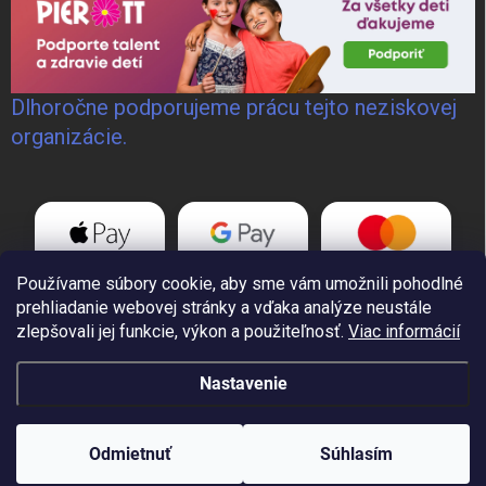
Dlhoročne podporujeme prácu tejto neziskovej
organizácie.
Používame súbory cookie, aby sme vám umožnili pohodlné
prehliadanie webovej stránky a vďaka analýze neustále
zlepšovali jej funkcie, výkon a použiteľnosť.
Viac informácií
Nastavenie
Copyright 2026
GoWELD, s.r.o.
. Všetky práva vyhradené.
Odmietnuť
Súhlasím
Vytvoril Shoptet