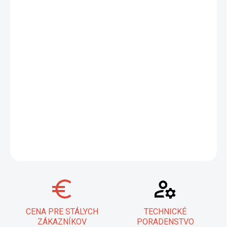
−
+
Pridať do košíka
Objavte Kliešte polguľaté Knipex 200mm PVC – precízny nástroj
pre mechanikov. Vďaka vysokopevnostným čeľustiam z kalenej
vanádiovej ocele a ergonomickej dvojzložkovej rukoväti
poskytujú tieto kliešte výnimočnú odolnosť a komfort pri práci.
Ideálne pre profesionálne použitie, zaručujú spoľahlivý úchop a
dlhú životnosť.
DETAILNÉ INFORMÁCIE
OPÝTAŤ SA
STRÁŽIŤ
CENA PRE STÁLYCH
TECHNICKÉ
ZÁKAZNÍKOV
PORADENSTVO