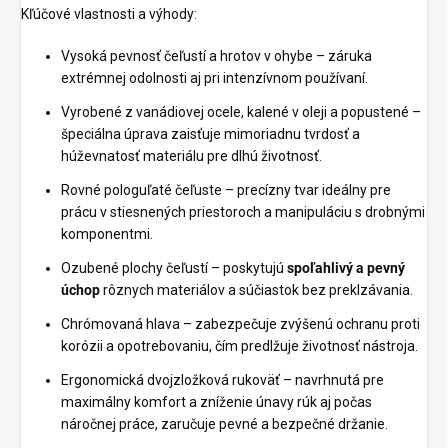
Kľúčové vlastnosti a výhody:
Vysoká pevnosť čeľustí a hrotov v ohybe – záruka
extrémnej odolnosti aj pri intenzívnom používaní.
Vyrobené z vanádiovej ocele, kalené v oleji a popustené –
špeciálna úprava zaisťuje mimoriadnu tvrdosť a
húževnatosť materiálu pre dlhú životnosť.
Rovné pologuľaté čeľuste – precízny tvar ideálny pre
prácu v stiesnených priestoroch a manipuláciu s drobnými
komponentmi.
Ozubené plochy čeľustí – poskytujú
spoľahlivý a pevný
úchop
rôznych materiálov a súčiastok bez preklzávania.
Chrómovaná hlava – zabezpečuje zvýšenú ochranu proti
korózii a opotrebovaniu, čím predlžuje životnosť nástroja.
Ergonomická dvojzložková rukoväť – navrhnutá pre
maximálny komfort a zníženie únavy rúk aj počas
náročnej práce, zaručuje pevné a bezpečné držanie.