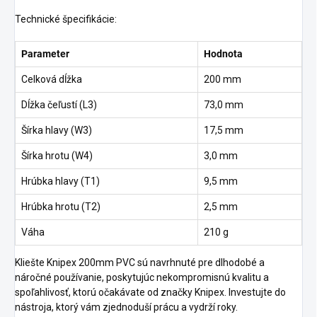
Technické špecifikácie:
Parameter
Hodnota
Celková dĺžka
200 mm
Dĺžka čeľustí (L3)
73,0 mm
Šírka hlavy (W3)
17,5 mm
Šírka hrotu (W4)
3,0 mm
Hrúbka hlavy (T1)
9,5 mm
Hrúbka hrotu (T2)
2,5 mm
Váha
210 g
Kliešte Knipex 200mm PVC sú navrhnuté pre dlhodobé a
náročné používanie, poskytujúc nekompromisnú kvalitu a
spoľahlivosť, ktorú očakávate od značky Knipex. Investujte do
nástroja, ktorý vám zjednoduší prácu a vydrží roky.