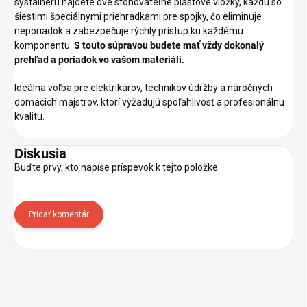
systaineru nájdete dve stohovateľné plastové vložky, každú so
šiestimi špeciálnymi priehradkami pre spojky, čo eliminuje
neporiadok a zabezpečuje rýchly prístup ku každému
komponentu.
S touto súpravou budete mať vždy dokonalý
prehľad a poriadok vo vašom materiáli.
Ideálna voľba pre elektrikárov, technikov údržby a náročných
domácich majstrov, ktorí vyžadujú spoľahlivosť a profesionálnu
kvalitu.
Diskusia
Buďte prvý, kto napíše príspevok k tejto položke.
Pridať komentár