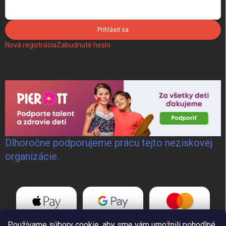
Prihlásiť sa
Nová registrácia
Zabudnuté heslo
Dlhoročne podporujeme prácu tejto neziskovej
organizácie.
Používame súbory cookie, aby sme vám umožnili pohodlné