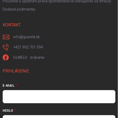
Poučenie o uplatnení práva spotrebiteľa na odstúpenie od zmluvy
Dodacie podmienky
KONTAKT
info
@
goweld.sk
+421 902 701 594
GoWELD - zváranie
PRIHLÁSENIE
E-MAIL
HESLO