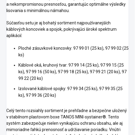
a nekompromisnou presnosťou, garantujúc optimálne výsledky
lisovania s minimálnou námahou.
Súčasťou setu je aj bohatý sortiment najpoužívanejších
káblových koncoviek a spojok, pokrývajúci široké spektrum
aplikácií:
Ploché zásuvkové koncovky: 97 99 01 (25 ks), 97 99 02 (25
ks)
Káblové oká, kruhový tvar: 97 99 14 (25 ks), 97 99 15 (25
ks), 97 99 16 (50 ks), 97 99 18 (25 ks), 97 99 21 (20 ks), 97
99 22 (20 ks)
Izolované káblové spojky: 97 99 34 (25 ks), 97 99 35 (25
ks), 97 99 36 (20 ks)
Celý tento rozsiahly sortiment je prehľadne a bezpečne uložený
v stabilnom plastovom boxe TANOS MINI-systainer®. Tento
systém zabezpečuje nielen vynikajúcu ochranu obsahu, ale aj
mimoriadne ľahkú prenosnosť a udržiavanie poriadku. Vnútri