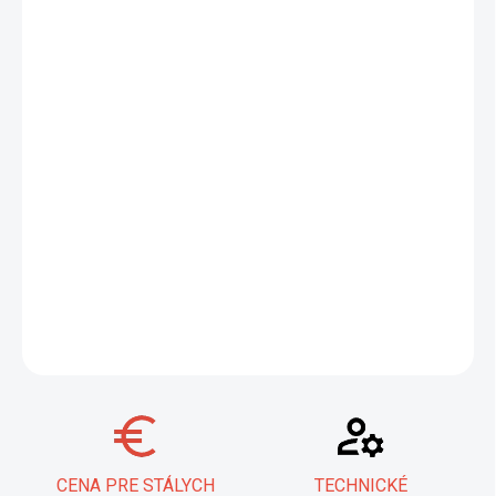
−
+
Pridať do košíka
Získajte kompletné riešenie pre lisované spoje s lisovacími
kliešťami Knipex PreciForce® 97 52 36. Tento set obsahuje široký
sortiment káblových koncoviek a spojok, všetko prehľadne
uložené v stabilnom TANOS MINI-systaineri®. Ideálne pre
profesionálov aj kutilov, ktorí hľadajú spoľahlivosť a organizáciu
pri práci s elektrickými pripojeniami.
Vytvorte spoľahlivé
elektrické spoje s ľahkosťou.
DETAILNÉ INFORMÁCIE
OPÝTAŤ SA
STRÁŽIŤ
CENA PRE STÁLYCH
TECHNICKÉ