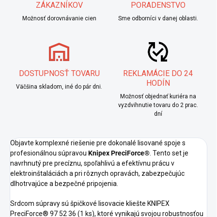
ZÁKAZNÍKOV
PORADENSTVO
Možnosť dorovnávanie cien
Sme odborníci v danej oblasti.
DOSTUPNOSŤ TOVARU
REKLAMÁCIE DO 24
HODÍN
Väčšina skladom, iné do pár dni.
Možnosť objednať kuriéra na
vyzdvihnutie tovaru do 2 prac.
dní
Objavte komplexné riešenie pre dokonalé lisované spoje s
profesionálnou súpravou
Knipex PreciForce®
. Tento set je
navrhnutý pre precíznu, spoľahlivú a efektívnu prácu v
elektroinštaláciách a pri rôznych opravách, zabezpečujúc
dlhotrvajúce a bezpečné pripojenia.
Srdcom súpravy sú špičkové lisovacie kliešte KNIPEX
PreciForce® 97 52 36 (1 ks), ktoré vynikajú svojou robustnosťou