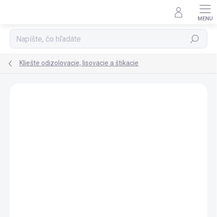
Prejsť na obsah
Hľadať
Kliešte odizolovacie, lisovacie a štikacie
Neohodnotené
Podrobnosti hodnotenia
ZNAČKA:
KNIPEX