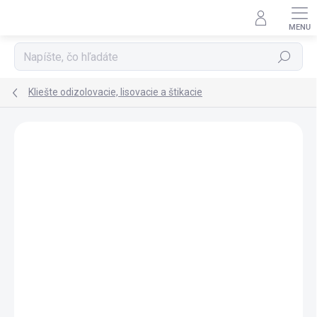
Prejsť na obsah
Hľadať
Kliešte odizolovacie, lisovacie a štikacie
Neohodnotené
Podrobnosti hodnotenia
ZNAČKA:
KNIPEX