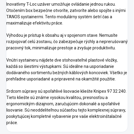
Inovatívny T-Loc uzáver umožňuje ovládanie jednou rukou.
Otočením box bezpečne otvoríte, zatvoríte alebo spojíte s inými
TANOS systainermi. Tento modulárny systém šetrí čas a
maximalizuje efektivitu práce.
Výhodou je prístup k obsahu aj v spojenom stave. Nemusíte
rozpojovať celú zostavu, čo zabezpečuje rýchly a neprerušovaný
pracovný tok, minimalizuje prestoje a zvyšuje produktivitu.
Vnútri systaineru nájdete dve stohovateľné plastové vložky,
každá so šiestimi výstupkami. Sú ideálne na usporiadanie
dodávaného sortimentu bežných káblových koncoviek. Všetko je
prehľadne usporiadané a pripravené na okamžité použitie.
Srdcom súpravy sú spoľahlivé lisovacie kliešte Knipex 97 32 240.
Tieto kliešte sú známe vysokou kvalitou, presnosťou a
ergonomickým dizajnom, zaručujúcim dokonalé a spoľahlivé
lisovanie. Sú neoddeliteľnou súčasťou tejto komplexnej súpravy,
poskytujúcej kompletné vybavenie pre vaše elektroinštalačné
práce.