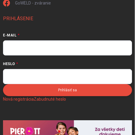
GoWELD - zváranie
PRIHLÁSENIE
E-MAIL
HESLO
Prihlásiť sa
Nová registrácia
Zabudnuté heslo