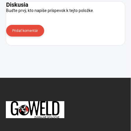
Diskusia
Buďte prvý, kto napíše príspevok k tejto položke.
Pridať komentár
Zápätie