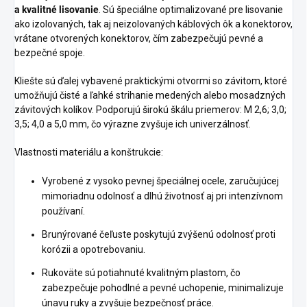
a kvalitné lisovanie
. Sú špeciálne optimalizované pre lisovanie
ako izolovaných, tak aj neizolovaných káblových ôk a konektorov,
vrátane otvorených konektorov, čím zabezpečujú pevné a
bezpečné spoje.
Kliešte sú ďalej vybavené praktickými otvormi so závitom, ktoré
umožňujú čisté a ľahké strihanie medených alebo mosadzných
závitových kolíkov. Podporujú širokú škálu priemerov: M 2,6; 3,0;
3,5; 4,0 a 5,0 mm, čo výrazne zvyšuje ich univerzálnosť.
Vlastnosti materiálu a konštrukcie:
Vyrobené z vysoko pevnej špeciálnej ocele, zaručujúcej
mimoriadnu odolnosť a dlhú životnosť aj pri intenzívnom
používaní.
Brunýrované čeľuste poskytujú zvýšenú odolnosť proti
korózii a opotrebovaniu.
Rukoväte sú potiahnuté kvalitným plastom, čo
zabezpečuje pohodlné a pevné uchopenie, minimalizuje
únavu ruky a zvyšuje bezpečnosť práce.