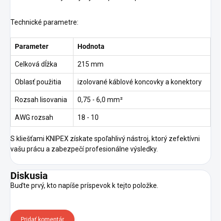
Technické parametre:
Parameter
Hodnota
Celková dĺžka
215 mm
Oblasť použitia
izolované káblové koncovky a konektory
Rozsah lisovania
0,75 - 6,0 mm²
AWG rozsah
18 - 10
S kliešťami KNIPEX získate spoľahlivý nástroj, ktorý zefektívni
vašu prácu a zabezpečí profesionálne výsledky.
Diskusia
Buďte prvý, kto napíše príspevok k tejto položke.
Pridať komentár