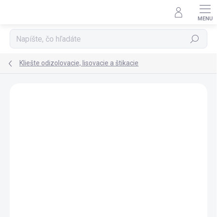
Prejsť na obsah
Hľadať
Kliešte odizolovacie, lisovacie a štikacie
Neohodnotené
Podrobnosti hodnotenia
ZNAČKA:
KNIPEX