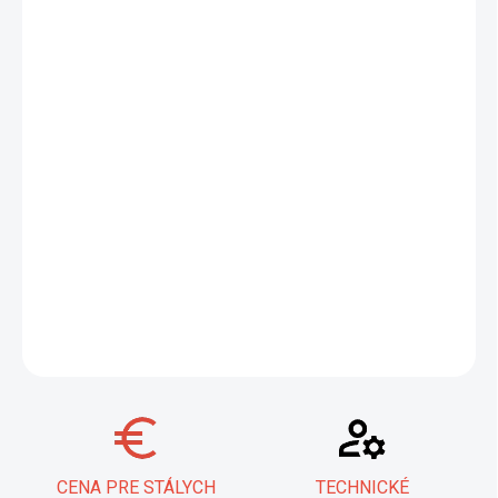
−
+
Pridať do košíka
Univerzálne kliešte na káblové konektory KNIPEX sú ideálne pre
profesionálov aj domácich majstrov. Umožňujú strihanie káblov,
presné odizolovanie drôtov a spoľahlivé lisovanie izolovaných aj
neizolovaných káblových ôk a konektorov. Vďaka integrovaným
otvorom ľahko strihajú medené alebo mosadzné závitové kolíky
rôznych priemerov (M 2,6 až M 5,0). Sú vyrobené z vysoko
pevnej špeciálnej ocele pre dlhú životnosť.
DETAILNÉ INFORMÁCIE
OPÝTAŤ SA
STRÁŽIŤ
CENA PRE STÁLYCH
TECHNICKÉ