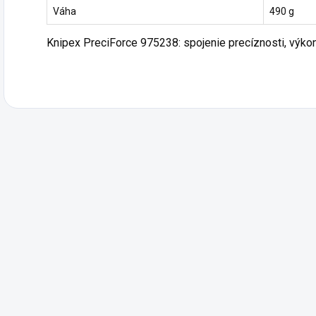
Váha
490 g
Knipex PreciForce 975238: spojenie precíznosti, výko