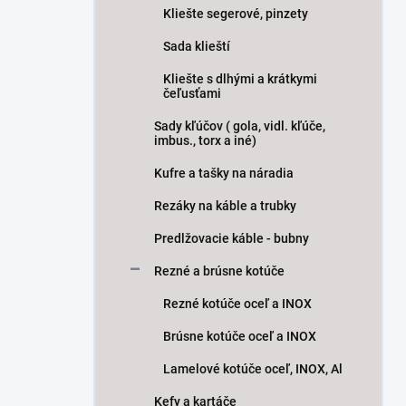
Kliešte segerové, pinzety
Sada klieští
Kliešte s dlhými a krátkymi
čeľusťami
Sady kľúčov ( gola, vidl. kľúče,
imbus., torx a iné)
Kufre a tašky na náradia
Rezáky na káble a trubky
Predlžovacie káble - bubny
Rezné a brúsne kotúče
Rezné kotúče oceľ a INOX
Brúsne kotúče oceľ a INOX
Lamelové kotúče oceľ, INOX, Al
Kefy a kartáče