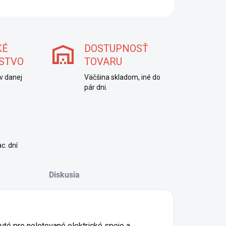
OPÝTAŤ SA
STRÁŽIŤ
KÉ
DOSTUPNOSŤ
STVO
TOVARU
v danej
Väčšina skladom, iné do
pár dni.
c. dní
Diskusia
uté pre neletované elektrické spoje a