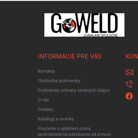
Zápätie
INFORMÁCIE PRE VÁS
KON
Kontakty
Obchodné podmienky
Podmienky ochrany osobných údajov
O nás
Cookies
Katalógy a novinky
Poučenie o uplatnení práva
spotrebiteľa na odstúpenie od zmluvy