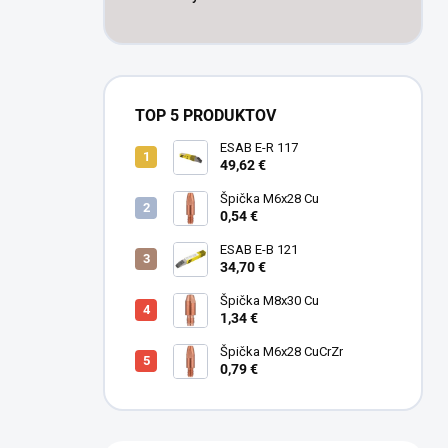
TOP 5 PRODUKTOV
ESAB E-R 117
49,62 €
Špička M6x28 Cu
0,54 €
ESAB E-B 121
34,70 €
Špička M8x30 Cu
1,34 €
Špička M6x28 CuCrZr
0,79 €