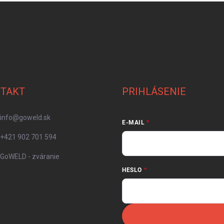
TAKT
PRIHLÁSENIE
info
@
goweld.sk
E-MAIL
+421 902 701 594
GoWELD - zváranie
HESLO