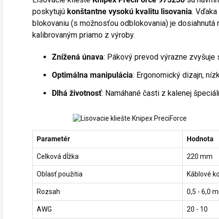
poskytujú
konštantne vysokú kvalitu lisovania
. Vďaka
blokovaniu (s možnosťou odblokovania) je dosiahnutá 
kalibrovaným priamo z výroby.
Znížená únava
: Pákový prevod výrazne zvyšuje s
Optimálna manipulácia
: Ergonomický dizajn, níz
Dlhá životnosť
: Namáhané časti z kalenej špeciál
Parametér
Hodnota
Celková dĺžka
220 mm
Oblasť použitia
Káblové k
Rozsah
0,5 - 6,0 
AWG
20 - 10