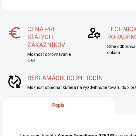
CENA PRE
TECHNIC
STÁLYCH
PORADEN
ZÁKAZNÍKOV
Sme odborníci 
oblasti.
Možnosť dorovnávanie
cien
REKLAMÁCIE DO 24 HODÍN
Možnosť objednať kuriéra na vyzdvihnutie tovaru do 2 pra
Popis
Lisovacie kliešte
Knipex PreciForce 975238
sú navrhn