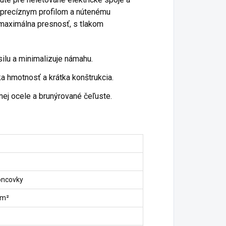
 precíznym profilom a nútenému
maximálna presnosť, s tlakom
ilu a minimalizuje námahu.
ka hmotnosť a krátka konštrukcia.
nej ocele a brunýrované čeľuste.
oncovky
mm²