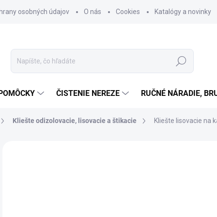
hrany osobných údajov
O nás
Cookies
Katalógy a novinky
Hľadať
 POMÔCKY
ČISTENIE NEREZE
RUČNÉ NÁRADIE, BR
Kliešte odizolovacie, lisovacie a štikacie
Kliešte lisovacie na
Neohodnotené
Podrobnosti hodnotenia
ZNAČKA
1
117
Jedn
NA