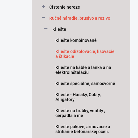
Čistenie nereze
Ručné náradie, brusivo a rezivo
Kliešte
Kliešte kombinované
Kliešte odizolovacie, lisovacie
a štikacie
Kliešte na káble a lanká a na
elektroinštaláciu
Kliešte špeciálne, samosvorné
Kliešte - Hasáky, Cobry,
Alligatory
Kliešte na trubky, ventily ,
čerpadlá a iné
Kliešte pákové, armovacie a
strihanie betonárskej oceli.