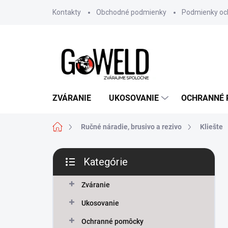
Prejsť na obsah
Kontakty
Obchodné podmienky
Podmienky oc
ZVÁRANIE
UKOSOVANIE
OCHRANNÉ
Domov
Ručné náradie, brusivo a rezivo
Kliešte
Bočný panel
Kategórie
Preskočiť kategórie
Zváranie
Ukosovanie
Ochranné pomôcky