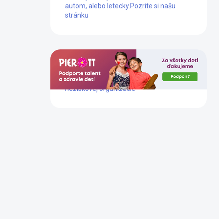
autom, alebo letecky.
Pozrite si našu
stránku
Dlhoročne podporujeme prácu tejto
neziskovej organizácie