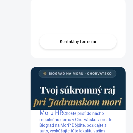
Máte otázku?
Obráťte sa na nás.
Kontaktný formulár
Mobilný dom Biograd na
Moru HR
Chcete prísť do nášho
mobilného domu v Chorvátsku v meste
Biograd na Mori? Dôjdite, požičajte si
auto, vyskúšajte túto lokalitu vaším